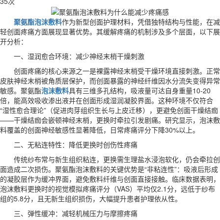
35次
聚氨酯泡沫敷料
作为新型创面护理材料，凭借独特结构与性能，在减
轻创面疼痛方面展现显著优势。其缓解疼痛的机制涉及多个层面，以下展
开分析：
一、湿润愈合环境：减少神经末梢干燥刺激
创面疼痛的核心来源之一是裸露神经末梢受干燥环境直接刺激。正常
皮肤神经末梢被角质层保护，而创面暴露的神经纤维因水分流失变得异常
敏感。聚氨酯
泡沫敷料
具有三维多孔结构，吸液量可达自身重量10-20
倍，能高效吸收渗出液并在创面形成湿润凝胶界面。这种环境不仅符合
“湿性愈合理论”（促进肉芽组织生长与上皮迁移），更避免创面干燥结痂
——干燥结痂会嵌顿神经末梢，更换时牵拉引发剧痛。研究显示，泡沫敷
料覆盖的创面神经敏感性显著降低，日常疼痛评分下降30%以上。
二、无粘连特性：降低更换时创伤性疼痛
传统纱布常与新生组织粘连，更换需生理盐水浸泡软化，仍会牵拉创
面造成二次损伤。聚氨酯泡沫敷料的关键优势是“非粘连性”：吸液后形成
的凝胶层作为缓冲界面，避免敷料纤维与创面直接接触。临床数据表明，
泡沫敷料更换时的视觉模拟疼痛评分（VAS）平均仅2.1分，远低于纱布
组的5.8分，且无新生组织损伤，大幅提升患者护理依从性。
三、弹性缓冲：减轻机械压力与摩擦疼痛