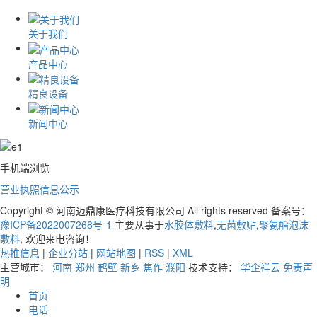
关于我们
产品中心
精良设备
新闻中心
手机端浏览
营业执照信息公示
Copyright © 河南迈鼎康医疗科技有限公司 All rights reserved 备案号：
豫ICP备2022007268号-1
主要从事于
水胶体敷料
,
无菌敷贴
,
聚氨酯泡沫
敷料
, 欢迎来电咨询！
热推信息
|
企业分站
|
网站地图
|
RSS
|
XML
主营城市：
河南
郑州
鹤壁
新乡
焦作
濮阳
技术支持：
华企祥云
免责声
明
首页
电话