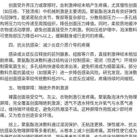
创面受外界压力或摩擦时，会刺激神经末梢产生疼痛，尤其慢性创面
（如压疮、下肢溃疡）中机械刺激是主要诱因。聚氨酯泡沫具有良好弹性
与回弹性，能紧密贴合关节、臀部等复杂部位，分散局部压力——多孔结
构将压力均匀传递至周围组织，降低创面压力峰值。同时，柔软质地缓冲
衣物或活动摩擦，避免创面直接受外力刺激。例如压疮护理中，泡沫敷料
可使局部压力降低40%以上，缓解翻身或行走时的疼痛。
四、抗炎抗感染：减少炎症介质介导的疼痛
感染或炎症反应释放的前列腺素、组胺等介质，直接刺激神经末梢加
剧疼痛。聚氨酯泡沫敷料通过结构设计控制感染：密闭（但透气）环境抑
制需氧菌生长；多孔结构快速吸收渗出液，避免积液成为细菌温床。部分
敷料负载抗菌成分（如银离子）进一步降低感染风险。研究发现，泡沫敷
料组创面感染率较传统敷料低25%，炎症反应减轻，疼痛持续时间缩短。
五、物理屏障：隔绝外界刺激源
裸露创面易受空气、灰尘、衣物刺激引发疼痛。聚氨酯泡沫作为物理
屏障，完全覆盖创面隔绝刺激源；透气不透水特性允许氧气与水蒸气通
过，维持微环境稳定，避免闷热潮湿不适。这种屏障作用既减少即时疼
痛，又为愈合创造安全环境。
综上，聚氨酯泡沫敷料通过湿润保护、无粘连更换、弹性缓冲、抗炎
抗感染及物理屏障等多重机制，从根本上减少创面疼痛。其特性使它成为
急慢性创面护理的理想选择，提升患者生活质量，也为临床护理提供高效