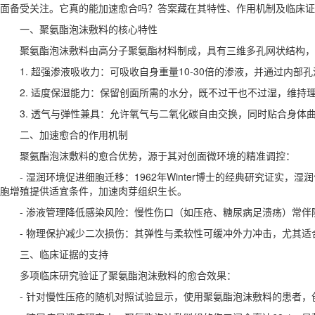
面备受关注。它真的能加速愈合吗？答案藏在其特性、作用机制及临床证
一、聚氨酯泡沫敷料的核心特性
聚氨酯泡沫敷料由高分子聚氨酯材料制成，具有三维多孔网状结构
1. 超强渗液吸收力：可吸收自身重量10-30倍的渗液，并通过内
2. 适度保湿能力：保留创面所需的水分，既不过干也不过湿，维持
3. 透气与弹性兼具：允许氧气与二氧化碳自由交换，同时贴合身体
二、加速愈合的作用机制
聚氨酯泡沫敷料的愈合优势，源于其对创面微环境的精准调控：
- 湿润环境促进细胞迁移：1962年Winter博士的经典研究证
胞增殖提供适宜条件，加速肉芽组织生长。
- 渗液管理降低感染风险：慢性伤口（如压疮、糖尿病足溃疡）常
- 物理保护减少二次损伤：其弹性与柔软性可缓冲外力冲击，尤其
三、临床证据的支持
多项临床研究验证了聚氨酯泡沫敷料的愈合效果：
- 针对慢性压疮的随机对照试验显示，使用聚氨酯泡沫敷料的患者，