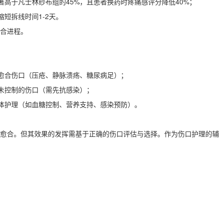
著高于凡士林纱布组的45%，且患者换药时疼痛感评分降低40%；
短拆线时间1-2天。
合进程。
难愈合伤口（压疮、静脉溃疡、糖尿病足）；
染未控制的伤口（需先抗感染）；
整体护理（如血糖控制、营养支持、感染预防）。
愈合。但其效果的发挥需基于正确的伤口评估与选择。作为伤口护理的辅