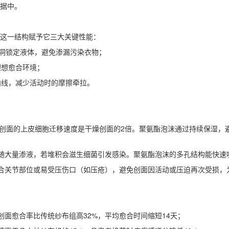
据中。
，这一结构赋予它三大关键性能：
部孔洞锁定液体，避免渗漏污染衣物；
理想愈合环境；
曲线，减少活动时的摩擦牵拉。
实，湿润创面的上皮细胞迁移速度是干燥创面的2倍。聚氨酯泡沫通过持续保
伴随大量渗液，若堆积会滋生细菌引发感染。聚氨酯泡沫的多孔结构能快
适合关节部位或易受压伤口（如压疮），避免创面因活动或压迫再次受损，
创面愈合率比传统纱布组高32%，平均愈合时间缩短14天；