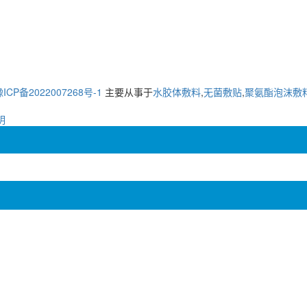
ICP备2022007268号-1
主要从事于
水胶体敷料
,
无菌敷贴
,
聚氨酯泡沫敷
明