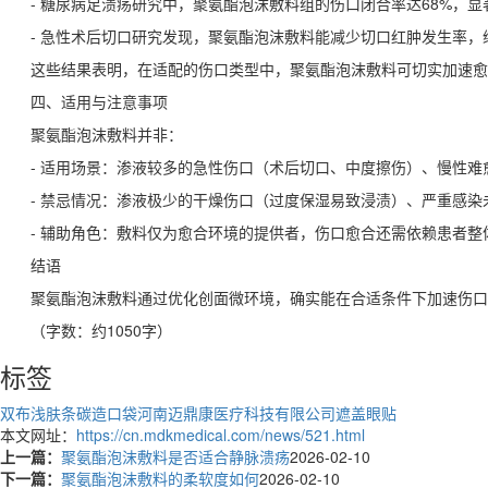
- 糖尿病足溃疡研究中，聚氨酯泡沫敷料组的伤口闭合率达68%，显
- 急性术后切口研究发现，聚氨酯泡沫敷料能减少切口红肿发生率，缩
这些结果表明，在适配的伤口类型中，聚氨酯泡沫敷料可切实加速愈
四、适用与注意事项
聚氨酯泡沫敷料并非：
- 适用场景：渗液较多的急性伤口（术后切口、中度擦伤）、慢性
- 禁忌情况：渗液极少的干燥伤口（过度保湿易致浸渍）、严重感
- 辅助角色：敷料仅为愈合环境的提供者，伤口愈合还需依赖患者
结语
聚氨酯泡沫敷料通过优化创面微环境，确实能在合适条件下加速伤口
（字数：约1050字）
标签
双布浅肤条碳造口袋
河南迈鼎康医疗科技有限公司
遮盖眼贴
本文网址：
https://cn.mdkmedical.com/news/521.html
上一篇：
聚氨酯泡沫敷料是否适合静脉溃疡
2026-02-10
下一篇：
聚氨酯泡沫敷料的柔软度如何
2026-02-10