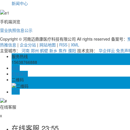
新闻中心
手机端浏览
营业执照信息公示
Copyright © 河南迈鼎康医疗科技有限公司 All rights reserved 备案号：
豫
热推信息
|
企业分站
|
网站地图
|
RSS
|
XML
主营城市：
河南
郑州
鹤壁
新乡
焦作
濮阳
技术支持：
华企祥云
免责声
服务热线
15638766888
邮箱
在线留言
二维码
TOP
在线客服
x
在线客服
23:55