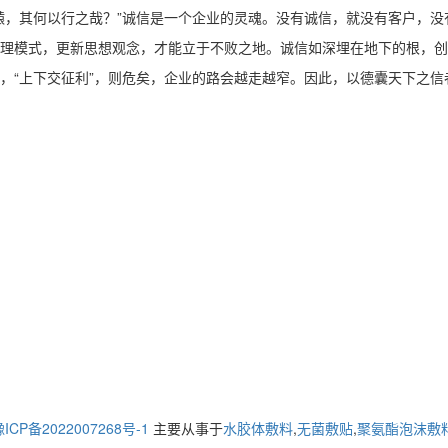
辕，其何以行之哉？”诚信是一个企业的灵魂。没有诚信，就没有客户，
理模式，更新思想观念，才能立于不败之地。诚信如深埋在地下的根，创
，“上下交征利”，则危矣，企业的路会越走越窄。因此，以德囊天下之信
ICP备2022007268号-1
主要从事于
水胶体敷料
,
无菌敷贴
,
聚氨酯泡沫敷