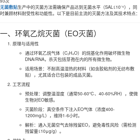
93次
无菌敷贴
生产中的灭菌方法需确保产品达到无菌水平（SAL≤10⁻⁶），同
时兼顾材料耐受性和功能性。以下是目前主流的灭菌方法及其技术特点：
一、环氧乙烷灭菌（EO灭菌）
原理与适用性
通过环氧乙烷气体（C₂H₄O）的烷基化作用破坏微生物
DNA/RNA，杀灭包括芽孢在内的所有微生物。
适用场景：不耐高温湿热的材料（如含胶粘剂的无纺布敷
贴），尤其适合已包装的成品灭菌。
工艺流程
预处理：调整温湿度（通常50-60℃、40-60%RH），使微
生物对EO敏感。
灭菌阶段：真空条件下注入EO气体（浓度400-
1200mg/L），维持1-6小时。
解析：通入无菌空气去除残留EO，避免毒性风险（需检测
残留量≤10μg/g）。