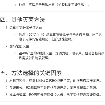
缺点：不适用于热敏材料（如胶粘剂可能失效）。
四、其他灭菌方法
过氧化氢等离子体灭菌
低温（50℃以下）过氧化氢等离子体杀灭微生物，适合含
电子元件的智能敷贴，但穿透性较弱。
伽马辐照灭菌
钴-60产生的γ射线灭菌，穿透力强于电子束，但设备投资高
且需放射性物质管理。
五、方法选择的关键因素
材料兼容性：热敏材料优先选EO或电子束；耐湿热选高压蒸汽。
包装形式：EO和辐照可处理终包装产品，蒸汽需裸消后包装。
成本与效率：EO周期长但设备投入低；电子束快但需高能设备。