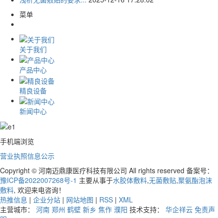
菜单
关于我们
产品中心
精良设备
新闻中心
手机端浏览
营业执照信息公示
Copyright © 河南迈鼎康医疗科技有限公司 All rights reserved 备案号：
豫ICP备2022007268号-1
主要从事于
水胶体敷料
,
无菌敷贴
,
聚氨酯泡沫
敷料
, 欢迎来电咨询！
热推信息
|
企业分站
|
网站地图
|
RSS
|
XML
主营城市：
河南
郑州
鹤壁
新乡
焦作
濮阳
技术支持：
华企祥云
免责声