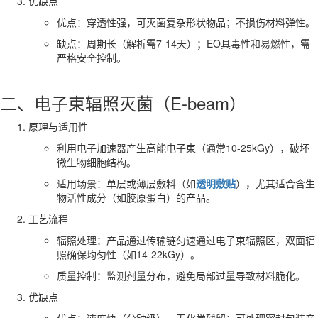
优缺点
优点：穿透性强，可灭菌复杂形状物品；不损伤材料弹性。
缺点：周期长（解析需7-14天）；EO具毒性和易燃性，需
严格安全控制。
二、电子束辐照灭菌（E-beam）
原理与适用性
利用电子加速器产生高能电子束（通常10-25kGy），破坏
微生物细胞结构。
适用场景：单层或薄层敷料（如
透明敷贴
），尤其适合含生
物活性成分（如胶原蛋白）的产品。
工艺流程
辐照处理：产品通过传输链匀速通过电子束辐照区，双面辐
照确保均匀性（如14-22kGy）。
质量控制：监测剂量分布，避免局部过量导致材料脆化。
优缺点
优点：速度快（分钟级）、无化学残留；可处理密封包装产