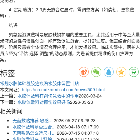
4. 定期随访：2-3周无愈合进展时，需调整方案（如清创、更换敷
料）。
结语
聚氨酯泡沫敷料是皮肤缺损护理的重要工具，尤其适用于中等至大量
渗液的急性与慢性创面，能有效促进愈合、提升舒适度。但需结合创面类
型、阶段及患者个体情况合理应用，才能发挥效果。临床实践中，医护人
员应坚持“评估-选择-调整”的动态原则，为患者提供精准的伤口护理方
案。
标签
常规水胶体
硅凝胶疤痕贴
水胶体留置针贴
本文网址：
https://cn.mdkmedical.com/news/509.html
上一篇：
水胶体敷料在创伤急救中的作用
2026-03-24
下一篇：
水胶体敷料对擦伤效果好吗
2026-03-23
相关新闻
无菌敷贴推荐 敏感...
2026-05-27 06:26:28
水胶体敷料是否适合...
2026-04-18 07:17:09
无菌敷贴怎么选尺寸...
2026-07-15 04:07:18
水胶体敷料在儿科护...
2026-04-14 07:17:59