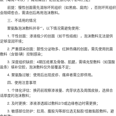
前提：慢性创面需先清除坏死组织（如黑痂、腐肉），否则坏死组织
会阻碍愈合，需清创后再用泡沫敷料。
三、不适用的情况
聚氨酯泡沫敷料并非“”，以下情况需避免使用：
1. 干性创面：渗液极少的创面（如干性结痂），泡沫敷料无法提供
足够湿润环境；
2. 严重感染创面：脓性分泌物多、红肿热痛的创面，需先使用抗菌
敷料（含银/碘）控制感染；
3. 深度组织缺损：4期压疮累及骨骼、肌腱，需填充型敷料（如藻酸
盐条）填补空腔，泡沫敷料仅外层覆盖不足；
4. 聚氨酯过敏：使用后出现皮疹、瘙痒者需立即停用。
四、使用注意事项
1. 个体化评估：换药前观察渗液量、肉芽状态及周围皮肤，选择合
适厚度的泡沫敷料；
2. 及时更换：渗液渗透超过敷料2/3或边缘卷边时需更换；
3. 敏感部位防护：肛周、腹股沟等部位选无黏胶/低敏黏胶敷料，避
免刺激；