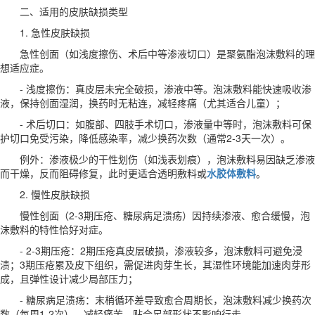
二、适用的皮肤缺损类型
1. 急性皮肤缺损
急性创面（如浅度擦伤、术后中等渗液切口）是聚氨酯泡沫敷料的理
想适应症。
- 浅度擦伤：真皮层未完全破损，渗液中等。泡沫敷料能快速吸收渗
液，保持创面湿润，换药时无粘连，减轻疼痛（尤其适合儿童）；
- 术后切口：如腹部、四肢手术切口，渗液量中等时，泡沫敷料可保
护切口免受污染，降低感染率，减少换药次数（通常2-3天一次）。
例外：渗液极少的干性划伤（如浅表划痕），泡沫敷料易因缺乏渗液
而干燥，反而阻碍修复，此时更适合透明敷料或
水胶体敷料
。
2. 慢性皮肤缺损
慢性创面（2-3期压疮、糖尿病足溃疡）因持续渗液、愈合缓慢，泡
沫敷料的特性恰好对症。
- 2-3期压疮：2期压疮真皮层破损，渗液较多，泡沫敷料可避免浸
渍；3期压疮累及皮下组织，需促进肉芽生长，其湿性环境能加速肉芽形
成，且弹性设计减少局部压力；
- 糖尿病足溃疡：末梢循环差导致愈合周期长，泡沫敷料减少换药次
数（每周1-2次），减轻痛苦，贴合足部形状不影响行走。