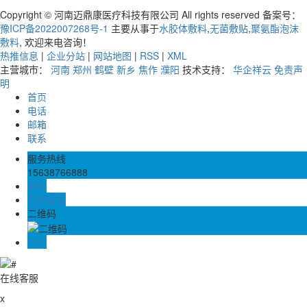
Copyright © 河南迈鼎康医疗科技有限公司 All rights reserved 备案号：
豫ICP备2022007268号-1
主要从事于
水胶体敷料
,
无菌敷贴
,
聚氨酯泡沫
敷料
, 欢迎来电咨询！
热推信息
|
企业分站
|
网站地图
|
RSS
|
XML
主营城市：
河南
郑州
鹤壁
新乡
焦作
濮阳
技术支持：
华企祥云
免责声
明
首页
电话
邮箱
联系
服务热线
15638766888
邮箱
在线留言
二维码
TOP
在线客服
x