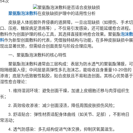
54次
聚氨酯泡沫敷料
在皮肤缺损护理中的适用性分析
皮肤是人体抵御外界侵袭的道屏障，一旦出现缺损（如擦伤、手术切
口、压疮、糖尿病足溃疡等），不仅易引发感染，还可能延缓愈合进程。
敷料作为创面护理的核心工具，其选择直接影响愈合效果。聚氨酯
泡沫敷
料
作为新型创面敷料的代表，凭借独特结构与功能，在多种皮肤缺损中展
现出显著优势，但需结合创面类型与阶段合理应用。
一、聚氨酯泡沫敷料的核心特性
聚氨酯泡沫敷料通常由三层构成：表层为防水透气的聚氨酯薄膜，可
阻隔细菌入侵；中间层是高弹性多孔泡沫芯，能吸收自身重量10-20倍的
渗液；底层为低致敏性黏胶，贴合皮肤且不易粘连创面。其核心优势基于
湿性愈合理论：
1. 维持湿润环境：避免创面干燥，加速上皮细胞迁移与肉芽组织生
长；
2. 高效吸收渗液：减少创面浸渍，降低周围皮肤损伤风险；
3. 舒适贴合：弹性材质适配身体曲线（如关节、足部），不影响日
常活动；
4. 透气防感染：多孔结构促进气体交换，抑制厌氧菌滋生。