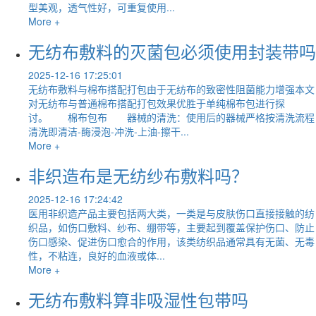
型美观，透气性好，可重复使用...
More +
无纺布敷料的灭菌包必须使用封装带吗
2025-12-16 17:25:01
无纺布敷料与棉布搭配打包由于无纺布的致密性阻菌能力增强本文
对无纺布与普通棉布搭配打包效果优胜于单纯棉布包进行探
讨。 棉布包布 器械的清洗：使用后的器械严格按清洗流程
清洗即清洁-酶浸泡-冲洗-上油-擦干...
More +
非织造布是无纺纱布敷料吗？
2025-12-16 17:24:42
医用非织造产品主要包括两大类，一类是与皮肤伤口直接接触的纺
织品，如伤口敷料、纱布、绷带等，主要起到覆盖保护伤口、防止
伤口感染、促进伤口愈合的作用，该类纺织品通常具有无菌、无毒
性，不粘连，良好的血液或体...
More +
无纺布敷料算非吸湿性包带吗