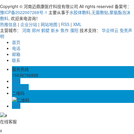
Copyright © 河南迈鼎康医疗科技有限公司 All rights reserved 备案号：
豫ICP备2022007268号-1
主要从事于
水胶体敷料
,
无菌敷贴
,
聚氨酯泡沫
敷料
, 欢迎来电咨询！
热推信息
|
企业分站
|
网站地图
|
RSS
|
XML
主营城市：
河南
郑州
鹤壁
新乡
焦作
濮阳
技术支持：
华企祥云
免责声
明
首页
电话
邮箱
联系
服务热线
15638766888
邮箱
在线留言
二维码
TOP
在线客服
x