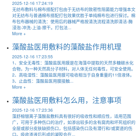
2025-12-16 17:24:19
无纺布敷料与棉布搭配打包由于无纺布的致密性阻菌能力增强本文
对无纺布与普通棉布搭配打包效果优胜于单纯棉布包进行探讨。棉
布包布器械的清洗：使用后的器械严格按清洗流程清洗即清洁-酶
浸泡-冲洗-上油-擦干。打包法...
More +
藻酸盐医用敷料的藻酸盐作用机理
2025-12-16 17:23:55
1、安全无毒性：藻酸盐医用膜是在海藻中提取的天然多糖碳水化
合物，为一种天然高分子材料，对人体无任何毒性，可安全使用。
2、高吸湿性：藻酸盐医用膜可吸收相当于自身重量的11倍液体。
3、止血性：藻酸盐医用膜接触...
More +
藻酸盐医用敷料怎么用，注意事项
2025-12-16 17:23:36
藻舒榕银离子藻酸盐敷料具有很好的吸收性和顺应性，适用范围
广，可用于多种伤口的治疗，如渗出较多的含有腐肉和坏死组织的
全层或部分皮肤缺损伤口，包括感染伤口及有潜行和/或窦道的伤
口。吸收渗液后形成的凝胶会在...