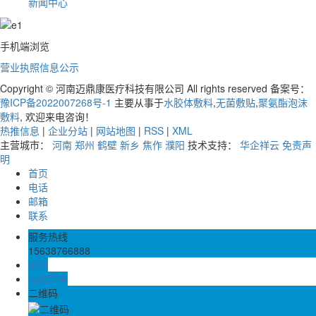
新闻中心
手机端浏览
营业执照信息公示
Copyright © 河南迈鼎康医疗科技有限公司 All rights reserved 备案号：
豫ICP备2022007268号-1
主要从事于
水胶体敷料
,
无菌敷贴
,
聚氨酯泡沫
敷料
, 欢迎来电咨询！
热推信息
|
企业分站
|
网站地图
|
RSS
|
XML
主营城市：
河南
郑州
鹤壁
新乡
焦作
濮阳
技术支持：
华企祥云
免责声
明
首页
电话
邮箱
联系
服务热线
15638766888
邮箱
在线留言
二维码