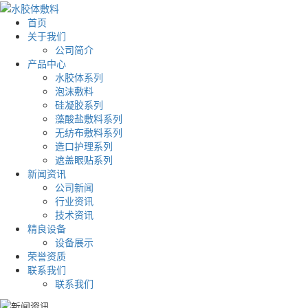
首页
关于我们
公司简介
产品中心
水胶体系列
泡沫敷料
硅凝胶系列
藻酸盐敷料系列
无纺布敷料系列
造口护理系列
遮盖眼贴系列
新闻资讯
公司新闻
行业资讯
技术资讯
精良设备
设备展示
荣誉资质
联系我们
联系我们