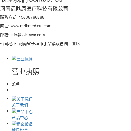
河南迈鼎康医疗科技有限公司
联系方式: 15638766888
网址: www.mdkmedical.com
邮箱: info@xxkmwc.com
公司地址: 河南省长垣市丁栾镇双创园工业区
营业执照
菜单
关于我们
产品中心
精良设备