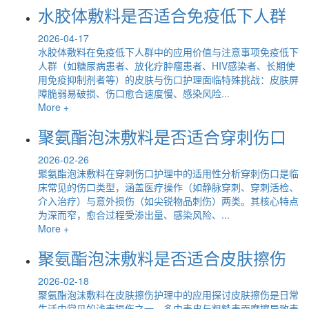
水胶体敷料是否适合免疫低下人群
2026-04-17
水胶体敷料在免疫低下人群中的应用价值与注意事项免疫低下
人群（如糖尿病患者、放化疗肿瘤患者、HIV感染者、长期使
用免疫抑制剂者等）的皮肤与伤口护理面临特殊挑战：皮肤屏
障脆弱易破损、伤口愈合速度慢、感染风险...
More +
聚氨酯泡沫敷料是否适合穿刺伤口
2026-02-26
聚氨酯泡沫敷料在穿刺伤口护理中的适用性分析穿刺伤口是临
床常见的伤口类型，涵盖医疗操作（如静脉穿刺、穿刺活检、
介入治疗）与意外损伤（如尖锐物品刺伤）两类。其核心特点
为深而窄，愈合过程受渗出量、感染风险、...
More +
聚氨酯泡沫敷料是否适合皮肤擦伤
2026-02-18
聚氨酯泡沫敷料在皮肤擦伤护理中的应用探讨皮肤擦伤是日常
生活中常见的浅表损伤之一，多由表皮与粗糙表面摩擦导致表