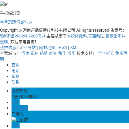
手机端浏览
营业执照信息公示
Copyright © 河南迈鼎康医疗科技有限公司 All rights reserved 备案号：
豫ICP备2022007268号-1
主要从事于
水胶体敷料
,
无菌敷贴
,
聚氨酯泡沫
敷料
, 欢迎来电咨询！
热推信息
|
企业分站
|
网站地图
|
RSS
|
XML
主营城市：
河南
郑州
鹤壁
新乡
焦作
濮阳
技术支持：
华企祥云
免责声
明
首页
电话
邮箱
联系
服务热线
15638766888
邮箱
在线留言
二维码
TOP