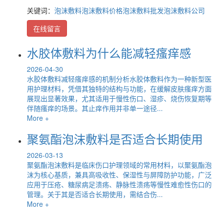
关键词：
泡沫敷料
泡沫敷料价格
泡沫敷料批发
泡沫敷料公司
在线留言
水胶体敷料为什么能减轻瘙痒感
2026-04-30
水胶体敷料减轻瘙痒感的机制分析水胶体敷料作为一种新型医
用护理材料，凭借其独特的结构与功能，在缓解皮肤瘙痒方面
展现出显著效果，尤其适用于慢性伤口、湿疹、烧伤恢复期等
伴随瘙痒的场景。其止痒作用并非单一途径...
More +
聚氨酯泡沫敷料是否适合长期使用
2026-03-13
聚氨酯泡沫敷料是临床伤口护理领域的常用材料，以聚氨酯泡
沫为核心基质，兼具高吸收性、保湿性与屏障防护功能，广泛
应用于压疮、糖尿病足溃疡、静脉性溃疡等慢性难愈性伤口的
管理。关于其是否适合长期使用，需结合伤...
More +