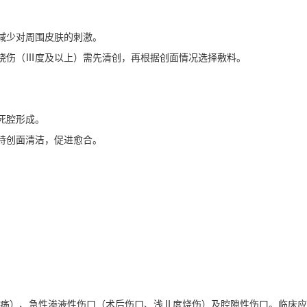
减少对周围皮肤的刺激。
度烧伤（Ⅲ度及以上）需先清创，再根据创面情况选择敷料。
死腔形成。
持创面清洁，促进愈合。
溃疡）、急性渗液性伤口（术后伤口、浅Ⅱ度烧伤）及腔隙性伤口。临床应