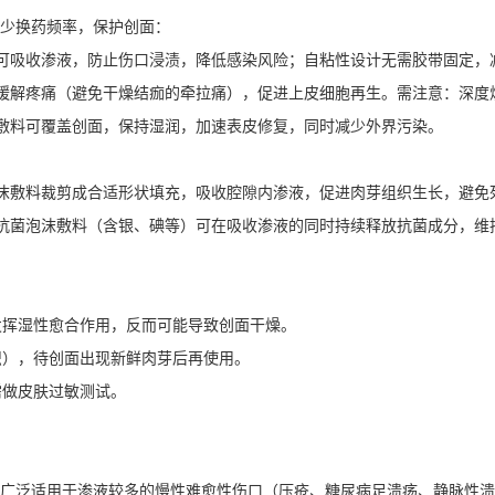
少换药频率，保护创面：
料可吸收渗液，防止伤口浸渍，降低感染风险；自粘性设计无需胶带固定，
，缓解疼痛（避免干燥结痂的牵拉痛），促进上皮细胞再生。需注意：深
沫敷料可覆盖创面，保持湿润，加速表皮修复，同时减少外界污染。
泡沫敷料裁剪成合适形状填充，吸收腔隙内渗液，促进肉芽组织生长，避免
，抗菌泡沫敷料（含银、碘等）可在吸收渗液的同时持续释放抗菌成分，维
发挥湿性愈合作用，反而可能导致创面干燥。
织），待创面出现新鲜肉芽后再使用。
需做皮肤过敏测试。
广泛适用于渗液较多的慢性难愈性伤口（压疮、糖尿病足溃疡、静脉性