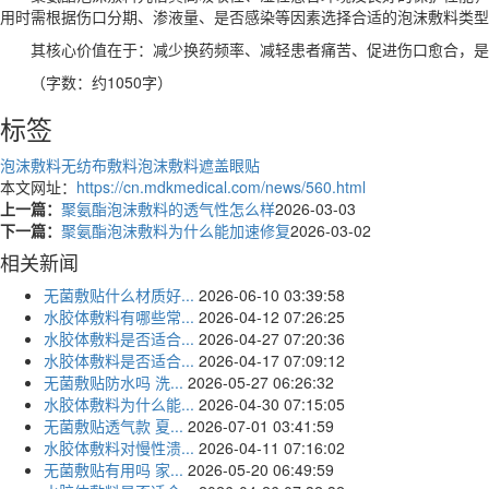
用时需根据伤口分期、渗液量、是否感染等因素选择合适的泡沫敷料类型
其核心价值在于：减少换药频率、减轻患者痛苦、促进伤口愈合，是
（字数：约1050字）
标签
泡沫敷料
无纺布敷料
泡沫敷料遮盖眼贴
本文网址：
https://cn.mdkmedical.com/news/560.html
上一篇：
聚氨酯泡沫敷料的透气性怎么样
2026-03-03
下一篇：
聚氨酯泡沫敷料为什么能加速修复
2026-03-02
相关新闻
无菌敷贴什么材质好...
2026-06-10 03:39:58
水胶体敷料有哪些常...
2026-04-12 07:26:25
水胶体敷料是否适合...
2026-04-27 07:20:36
水胶体敷料是否适合...
2026-04-17 07:09:12
无菌敷贴防水吗 洗...
2026-05-27 06:26:32
水胶体敷料为什么能...
2026-04-30 07:15:05
无菌敷贴透气款 夏...
2026-07-01 03:41:59
水胶体敷料对慢性溃...
2026-04-11 07:16:02
无菌敷贴有用吗 家...
2026-05-20 06:49:59