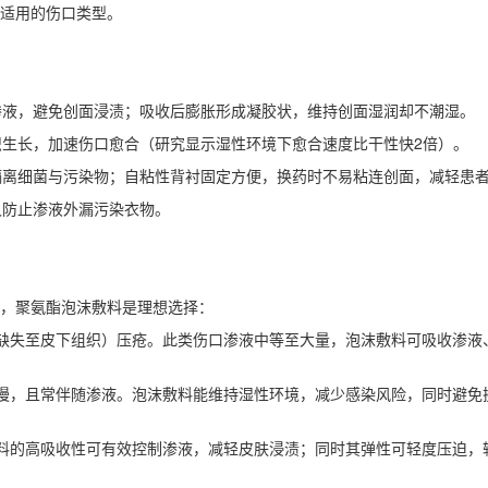
适用的伤口类型。
的渗液，避免创面浸渍；吸收后膨胀形成凝胶状，维持创面湿润却不潮湿。
织生长，加速伤口愈合（研究显示湿性环境下愈合速度比干性快2倍）。
，隔离细菌与污染物；自粘性背衬固定方便，换药时不易粘连创面，减轻患
又防止渗液外漏污染衣物。
境，聚氨酯泡沫敷料是理想选择：
肤缺失至皮下组织）压疮。此类伤口渗液中等至大量，泡沫敷料可吸收渗
缓慢，且常伴随渗液。泡沫敷料能维持湿性环境，减少感染风险，同时避
敷料的高吸收性可有效控制渗液，减轻皮肤浸渍；同时其弹性可轻度压迫，