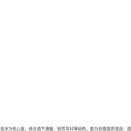
泡沫为核心层，结合透气薄膜、粘性背衬等结构，能为创面提供湿润、透