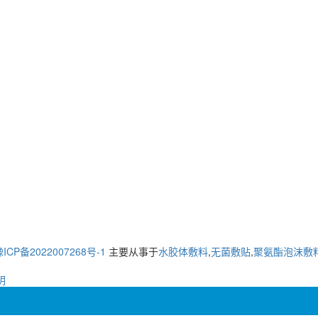
ICP备2022007268号-1
主要从事于
水胶体敷料
,
无菌敷贴
,
聚氨酯泡沫敷
明