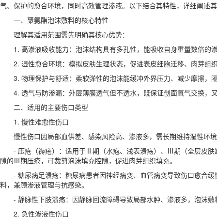
气、保护的愈合环境，同时高效管理渗液。以下结合其特性，详细阐述其
一、聚氨酯泡沫敷料的核心特性
理解其适用范围需先明确其核心优势：
1. 高渗液吸收能力：泡沫结构具有多孔性，能吸收自身重量数倍
2. 湿性愈合环境：模拟皮肤生理状态，促进表皮细胞迁移、肉芽组
3. 物理保护与舒适：柔软弹性的泡沫能缓冲外界压力、减少摩擦
4. 透气与防渗漏：外层薄膜透气但不透水，既保证创面氧气交换，
二、适用的主要伤口类型
1. 慢性难愈性伤口
慢性伤口因局部血供差、感染风险高、渗液多，需长期维持湿性环
- 压疮（褥疮）：适用于Ⅱ期（水疱、浅表溃疡）、Ⅲ期（全层皮
隙的Ⅲ期压疮，可裁剪泡沫填充腔隙，促进肉芽组织填充。
- 糖尿病足溃疡：糖尿病患者因神经病变、血管病变导致伤口愈合
料，兼顾渗液管理与抗感染。
- 静脉性下肢溃疡：因静脉回流障碍导致局部水肿、渗液多，泡沫
2. 急性渗液性伤口