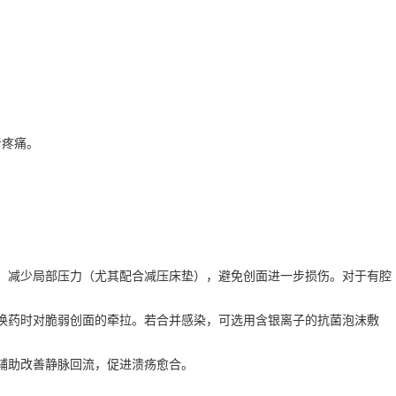
者疼痛。
液、减少局部压力（尤其配合减压床垫），避免创面进一步损伤。对于有腔
免换药时对脆弱创面的牵拉。若合并感染，可选用含银离子的抗菌泡沫敷
辅助改善静脉回流，促进溃疡愈合。