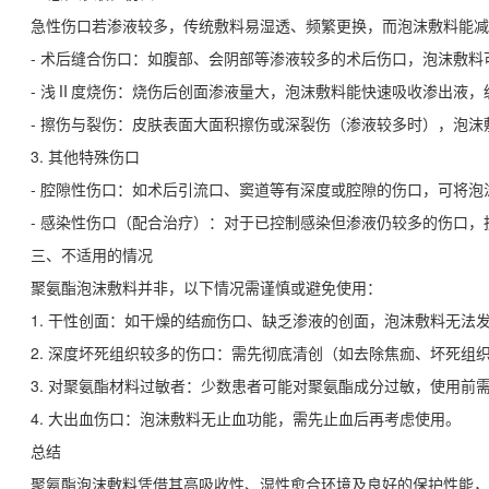
急性伤口若渗液较多，传统敷料易湿透、频繁更换，而泡沫敷料能减
- 术后缝合伤口：如腹部、会阴部等渗液较多的术后伤口，泡沫敷
- 浅Ⅱ度烧伤：烧伤后创面渗液量大，泡沫敷料能快速吸收渗出液
- 擦伤与裂伤：皮肤表面大面积擦伤或深裂伤（渗液较多时），泡
3. 其他特殊伤口
- 腔隙性伤口：如术后引流口、窦道等有深度或腔隙的伤口，可将
- 感染性伤口（配合治疗）：对于已控制感染但渗液仍较多的伤口
三、不适用的情况
聚氨酯泡沫敷料并非，以下情况需谨慎或避免使用：
1. 干性创面：如干燥的结痂伤口、缺乏渗液的创面，泡沫敷料无法
2. 深度坏死组织较多的伤口：需先彻底清创（如去除焦痂、坏死组
3. 对聚氨酯材料过敏者：少数患者可能对聚氨酯成分过敏，使用前
4. 大出血伤口：泡沫敷料无止血功能，需先止血后再考虑使用。
总结
聚氨酯泡沫敷料凭借其高吸收性、湿性愈合环境及良好的保护性能，