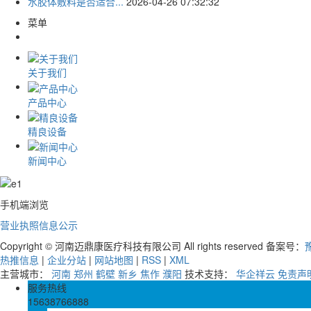
水胶体敷料是否适合...
2026-04-26 07:32:32
菜单
关于我们
产品中心
精良设备
新闻中心
手机端浏览
营业执照信息公示
Copyright © 河南迈鼎康医疗科技有限公司 All rights reserved 备案号：
豫
热推信息
|
企业分站
|
网站地图
|
RSS
|
XML
主营城市：
河南
郑州
鹤壁
新乡
焦作
濮阳
技术支持：
华企祥云
免责声
服务热线
15638766888