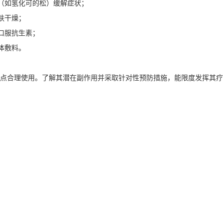
膏（如氢化可的松）缓解症状；
肤干燥；
口服抗生素；
体敷料。
点合理使用。了解其潜在副作用并采取针对性预防措施，能限度发挥其