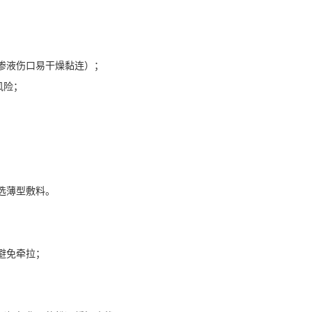
渗液伤口易干燥黏连）；
风险；
选薄型敷料。
避免牵拉；