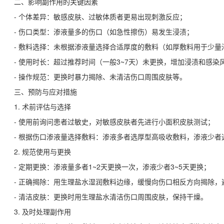
二、影响副作用的关键因素
- 个体差异：敏感皮肤、过敏体质者更易出现刺激反应；
- 伤口类型：渗液量多的伤口（如急性擦伤）易发生浸渍；
- 敷料选择：未根据渗液量选择合适厚度的敷料（如厚敷料用于少量
- 使用时长：超过推荐时间（一般3~7天）未更换，增加浸渍和感染
- 操作规范：更换时暴力揭除、未清洁伤口周围皮肤等。
三、预防与应对措施
1. 术前评估与选择
- 使用前询问患者过敏史，对敏感皮肤者先进行小面积皮肤测试；
- 根据伤口渗液量选择敷料：渗液多者选厚型高吸收敷料，渗液少者
2. 规范使用与更换
- 定期更换：渗液量多者1~2天更换一次，渗液少者3~5天更换；
- 正确揭除：用生理盐水湿润敷料边缘，缓慢向伤口相反方向揭除，
- 清洁皮肤：更换时用生理盐水清洁伤口周围皮肤，保持干燥。
3. 及时处理副作用