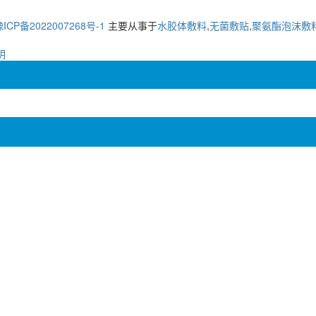
ICP备2022007268号-1
主要从事于
水胶体敷料
,
无菌敷贴
,
聚氨酯泡沫敷
明