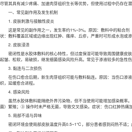
尽管其具有减少疼痛、加速肉芽组织生长等优势，但使用过程中仍存在潜
一、常见副作用及发生机制
1. 皮肤刺激与接触性皮炎
这是常见的副作用之一，发生率约1%~3%。原因：敷料中的粘合
状：敷料覆盖区域或边缘出现红肿、瘙痒、丘疹，严重时可形成水泡或渗
2. 皮肤浸渍
密闭性是水胶体敷料的核心特性，但过度保湿可能导致周围健康皮肤
起皱、松软，易破损，继发细菌感染风险升高。常见于渗液较多的急性伤
3. 黏连与二次损伤
在伤口愈合后期，新生肉芽组织可能与敷料黏连。原因：当伤口渗液
织，延缓愈合进程。
4. 感染风险
虽然水胶体敷料能隔绝外界污染物，但不当使用可能增加感染概率。
菌）繁殖；③ 操作时未严格无菌，导致交叉感染。症状：伤口红肿热痛
5. 局部不适与异味
密闭环境会使局部皮肤温度升高0.5~1℃，部分患者感到闷热不适