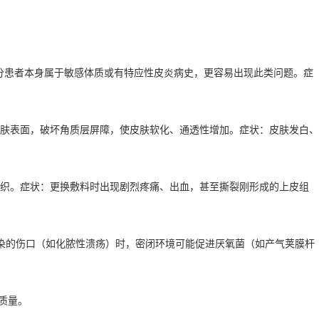
分患者本身属于敏感体质或有特应性皮炎病史，更容易出现此类问题。症
皮肤表面，破坏角质层屏障，使皮肤软化、通透性增加。症状：皮肤发白、
织。症状：更换敷料时出现剧烈疼痛、出血，甚至撕裂刚形成的上皮组
感染的伤口（如化脓性溃疡）时，密闭环境可能促进厌氧菌（如产气荚膜杆
质量。