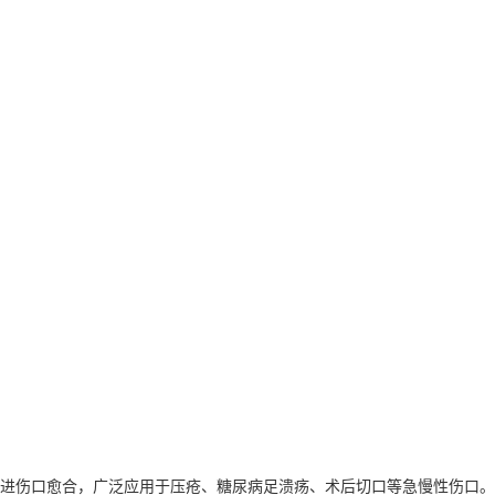
促进伤口愈合，广泛应用于压疮、糖尿病足溃疡、术后切口等急慢性伤口。