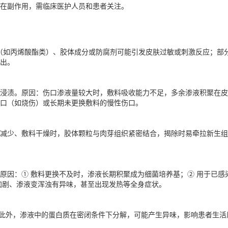
在副作用，需临床医护人员和患者关注。
剂（如丙烯酸酯类）、胶体成分或防腐剂可能引发皮肤过敏或刺激反应；部
出。
浸渍。原因：伤口渗液量较大时，敷料吸收能力不足，多余渗液积聚在
口（如烧伤）或长期未更换敷料的慢性伤口。
减少、敷料干燥时，胶体颗粒与肉芽组织紧密结合，揭除时易牵拉新生组
原因：① 敷料更换不及时，渗液长期积聚成为细菌培养基；② 用于已
加剧、渗液变浑浊有异味，甚至出现发热等全身症状。
；此外，渗液中的蛋白质在密闭条件下分解，可能产生异味，影响患者生活