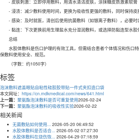
- 皮肤刺激：立即停用敷料，用清水清洁皮肤，涂抹糖皮质激素软
- 浸渍：减少敷料使用时间，更换为吸收性更强的敷料，同时保持皮
- 感染：及时就医，清创后使用抗菌敷料（如银离子敷料），必要时
- 黏连：下次更换前用生理盐水充分湿润敷料，或选择防黏连型水胶
总结
水胶体敷料是伤口护理的有效工具，但需结合患者个体情况和伤口特
保敷料使用安全、规范。
（字数：约1050字）
标签
泡沫敷料遮盖眼贴
自粘性硅胶胶带贴
一件式夹扣造口袋
本文网址：
https://cn.mdkmedical.com/news/641.html
上一篇：
聚氨酯泡沫敷料是否可重复使用
2026-02-24
下一篇：
聚氨酯泡沫敷料的吸收性实验
2026-02-22
相关新闻
无菌敷贴如何使用...
2026-05-20 06:49:52
水胶体敷料是否适合...
2026-05-02 07:27:30
水胶体敷料在烧伤恢...
2026-04-29 07:18:59