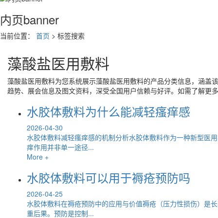
内页banner
当前位置：
首页
> 标签搜索
藻酸盐医用敷料
藻酸盐医用敷料
为您系统展示
藻酸盐医用敷料
的产品分类信息，涵盖
趋势、展会信息及图文资料，深受全国用户信赖与好评。如需了解更
水胶体敷料为什么能减轻瘙痒感
2026-04-30
水胶体敷料减轻瘙痒感的机制分析水胶体敷料作为一种新型医用
痒作用并非单一途径...
More +
水胶体敷料可以用于褥疮预防吗
2026-04-25
水胶体敷料在褥疮预防中的应用与价值褥疮（压力性损伤）是长
重后果。预防是控制...