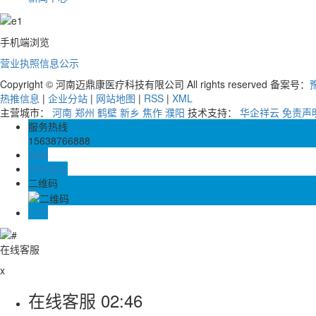
手机端浏览
营业执照信息公示
Copyright © 河南迈鼎康医疗科技有限公司 All rights reserved 备案号：
豫
热推信息
|
企业分站
|
网站地图
|
RSS
|
XML
主营城市：
河南
郑州
鹤壁
新乡
焦作
濮阳
技术支持：
华企祥云
免责声
服务热线
15638766888
邮箱
在线留言
二维码
TOP
在线客服
x
在线客服
02:46