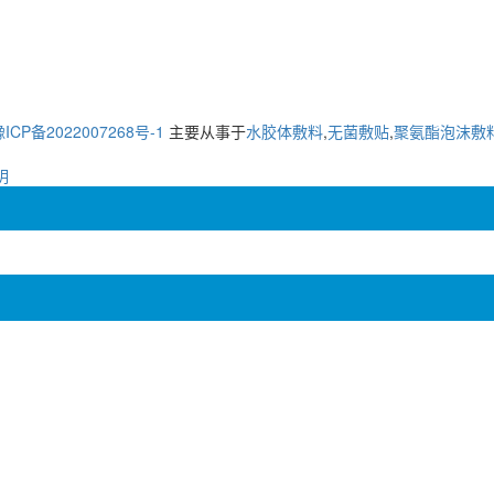
ICP备2022007268号-1
主要从事于
水胶体敷料
,
无菌敷贴
,
聚氨酯泡沫敷
明