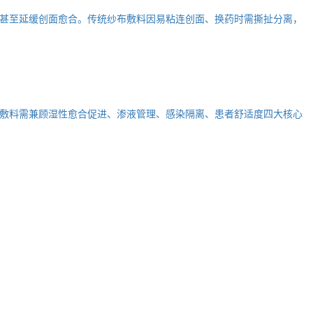
甚至延缓创面愈合。传统纱布敷料因易粘连创面、换药时需撕扯分离，
敷料需兼顾湿性愈合促进、渗液管理、感染隔离、患者舒适度四大核心