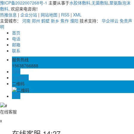
豫ICP备2022007268号-1
主要从事于
水胶体敷料
,
无菌敷贴
,
聚氨酯泡沫
敷料
, 欢迎来电咨询！
热推信息
|
企业分站
|
网站地图
|
RSS
|
XML
主营城市：
河南
郑州
鹤壁
新乡
焦作
濮阳
技术支持：
华企祥云
免责声
明
首页
电话
邮箱
联系
服务热线
15638766888
邮箱
在线留言
二维码
TOP
在线客服
x
在线客服
14:27