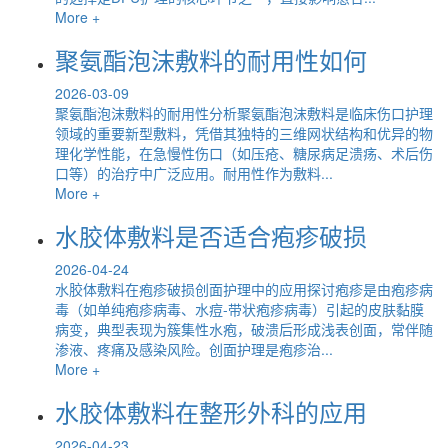
More +
聚氨酯泡沫敷料的耐用性如何
2026-03-09
聚氨酯泡沫敷料的耐用性分析聚氨酯泡沫敷料是临床伤口护理
领域的重要新型敷料，凭借其独特的三维网状结构和优异的物
理化学性能，在急慢性伤口（如压疮、糖尿病足溃疡、术后伤
口等）的治疗中广泛应用。耐用性作为敷料...
More +
水胶体敷料是否适合疱疹破损
2026-04-24
水胶体敷料在疱疹破损创面护理中的应用探讨疱疹是由疱疹病
毒（如单纯疱疹病毒、水痘-带状疱疹病毒）引起的皮肤黏膜
病变，典型表现为簇集性水疱，破溃后形成浅表创面，常伴随
渗液、疼痛及感染风险。创面护理是疱疹治...
More +
水胶体敷料在整形外科的应用
2026-04-23