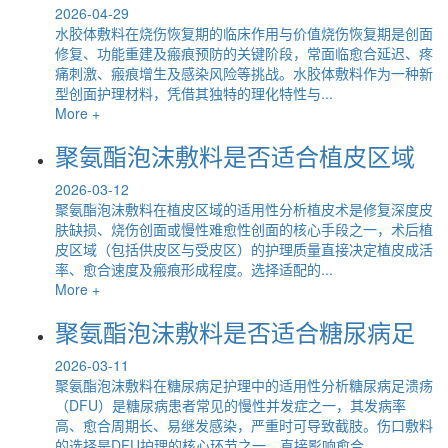
2026-04-29
水胶体敷料在烧伤恢复期的临床作用与价值烧伤恢复期是创面
修复、功能重建及瘢痕预防的关键阶段，常面临愈合延迟、疼
痛刺激、瘢痕增生及感染风险等挑战。水胶体敷料作为一种新
型创面护理材料，凭借其独特的理化特性与...
More +
聚氨酯泡沫敷料是否适合植皮区域
2026-03-12
聚氨酯泡沫敷料在植皮区域的适用性分析植皮术是修复深度皮
肤缺损、烧伤创面或慢性难愈性创面的核心手段之一，术后植
皮区域（包括供皮区与受皮区）的护理质量直接决定植皮成活
率、愈合速度及瘢痕形成程度。选择适配的...
More +
聚氨酯泡沫敷料是否适合糖尿病足
2026-03-11
聚氨酯泡沫敷料在糖尿病足护理中的适用性分析糖尿病足溃疡
（DFU）是糖尿病患者常见的慢性并发症之一，其发病率
高、愈合周期长、易继发感染，严重时可导致截肢。伤口敷料
的选择是DFU护理的核心环节之一，直接影响愈合...