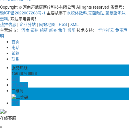
Copyright © 河南迈鼎康医疗科技有限公司 All rights reserved 备案号：
豫ICP备2022007268号-1
主要从事于
水胶体敷料
,
无菌敷贴
,
聚氨酯泡沫
敷料
, 欢迎来电咨询！
热推信息
|
企业分站
|
网站地图
|
RSS
|
XML
主营城市：
河南
郑州
鹤壁
新乡
焦作
濮阳
技术支持：
华企祥云
免责声
明
首页
电话
邮箱
联系
服务热线
15638766888
邮箱
在线留言
二维码
TOP
在线客服
x