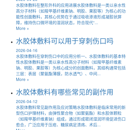
水胶体敷料在整形外科的应用进展水胶体敷料是一类以亲水性
高分子材料（如羧甲基纤维素钠、明胶、果胶等）为核心的功
能性创面敷料，其核心优势在于通过吸收渗液形成凝胶状屏
障，维持伤口微环境的湿润状态，符合现代“...
More +
水胶体敷料可以用于穿刺伤口吗
2026-04-16
水胶体敷料在穿刺伤口中的应用分析一、水胶体敷料的基本特
性水胶体敷料是一类以亲水性高分子材料（如羧甲基纤维素
钠、明胶、果胶等）为核心成分的创面敷料，其结构通常包括
三层：表层（聚氨酯薄膜，防水透气）、中间...
More +
水胶体敷料有哪些常见的副作用
2026-04-12
水胶体敷料常见副作用及应对策略水胶体敷料是临床常用的新
型伤口护理材料，由弹性聚合物（如聚氨酯）和水胶体颗粒
（如羧甲基纤维素钠）组成，通过形成密闭湿润环境促进伤口
愈合，广泛应用于压疮、糖尿病足溃疡、术后...