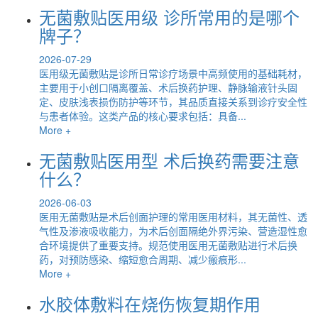
无菌敷贴医用级 诊所常用的是哪个
牌子？
2026-07-29
医用级无菌敷贴是诊所日常诊疗场景中高频使用的基础耗材，
主要用于小创口隔离覆盖、术后换药护理、静脉输液针头固
定、皮肤浅表损伤防护等环节，其品质直接关系到诊疗安全性
与患者体验。这类产品的核心要求包括：具备...
More +
无菌敷贴医用型 术后换药需要注意
什么？
2026-06-03
医用无菌敷贴是术后创面护理的常用医用材料，其无菌性、透
气性及渗液吸收能力，为术后创面隔绝外界污染、营造湿性愈
合环境提供了重要支持。规范使用医用无菌敷贴进行术后换
药，对预防感染、缩短愈合周期、减少瘢痕形...
More +
水胶体敷料在烧伤恢复期作用