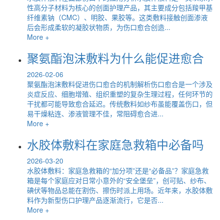
性高分子材料为核心的创面护理产品，其主要成分包括羧甲基
纤维素钠（CMC）、明胶、果胶等。这类敷料接触创面渗液
后会形成柔软的凝胶状物质，为伤口愈合创造...
More +
聚氨酯泡沫敷料为什么能促进愈合
2026-02-06
聚氨酯泡沫敷料促进伤口愈合的机制解析伤口愈合是一个涉及
炎症反应、细胞增殖、组织重塑的复杂生理过程，任何环节的
干扰都可能导致愈合延迟。传统敷料如纱布虽能覆盖伤口，但
易干燥粘连、渗液管理不佳，常阻碍愈合进...
More +
水胶体敷料在家庭急救箱中必备吗
2026-03-20
水胶体敷料：家庭急救箱的“加分项”还是“必备品”？家庭急救
箱是每个家庭应对日常小意外的“安全堡垒”，创可贴、纱布、
碘伏等物品总能在割伤、擦伤时派上用场。近年来，水胶体敷
料作为新型伤口护理产品逐渐流行，它是否...
More +