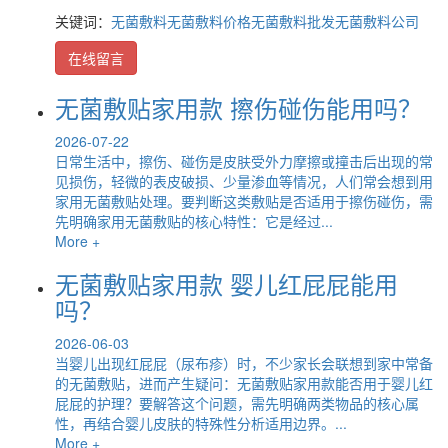
关键词：
无菌敷料
无菌敷料价格
无菌敷料批发
无菌敷料公司
在线留言
无菌敷贴家用款 擦伤碰伤能用吗？
2026-07-22
日常生活中，擦伤、碰伤是皮肤受外力摩擦或撞击后出现的常
见损伤，轻微的表皮破损、少量渗血等情况，人们常会想到用
家用无菌敷贴处理。要判断这类敷贴是否适用于擦伤碰伤，需
先明确家用无菌敷贴的核心特性：它是经过...
More +
无菌敷贴家用款 婴儿红屁屁能用
吗？
2026-06-03
当婴儿出现红屁屁（尿布疹）时，不少家长会联想到家中常备
的无菌敷贴，进而产生疑问：无菌敷贴家用款能否用于婴儿红
屁屁的护理？要解答这个问题，需先明确两类物品的核心属
性，再结合婴儿皮肤的特殊性分析适用边界。...
More +