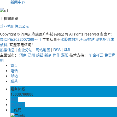
新闻中心
手机端浏览
营业执照信息公示
Copyright © 河南迈鼎康医疗科技有限公司 All rights reserved 备案号：
豫ICP备2022007268号-1
主要从事于
水胶体敷料
,
无菌敷贴
,
聚氨酯泡沫
敷料
, 欢迎来电咨询！
热推信息
|
企业分站
|
网站地图
|
RSS
|
XML
主营城市：
河南
郑州
鹤壁
新乡
焦作
濮阳
技术支持：
华企祥云
免责声
明
首页
电话
邮箱
联系
服务热线
15638766888
邮箱
在线留言
二维码