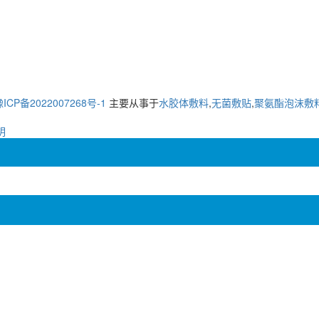
ICP备2022007268号-1
主要从事于
水胶体敷料
,
无菌敷贴
,
聚氨酯泡沫敷
明