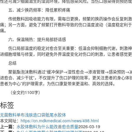
性还可减少细菌滋生的湿润环境，降低感染风险。当伤口感染得到预防或
五、减少换药频率：降低累积疼痛
传统敷料因吸收能力有限，需每日更换，频繁的换药操作会反复刺激
痛；另一方面，避免了频繁打开敷料导致的伤口温度波动（温度稳定利于
痛。
六、保温隔热：提升局部舒适感
伤口局部温度的稳定对愈合至关重要：低温会抑制细胞代谢，刺激神
进细胞增殖与修复，同时避免外界温度变化对伤口的刺激，让患者感觉更
总结
聚氨酯泡沫敷料通过“缓冲保护→湿性愈合→渗液管理→感染预防→
进愈合、减少干扰”，不仅提升了伤口护理的效率，更关注患者的身心体
患者为中心”的护理需求，为伤口康复带来更温和、高效的选择。
（全文约1100字）
标签
无菌敷料
单布浅肤造口袋
骶尾水胶体
本文网址：
https://cn.mdkmedical.com/news/498.html
上一篇：
水胶体敷料为什么能改善愈合质量
2026-03-19