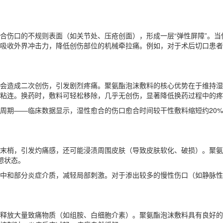
合伤口的不规则表面（如关节处、压疮创面），形成一层“弹性屏障”。
吸收外界冲击力，降低创伤部位的机械牵拉痛。例如，对于术后切口患者
会造成二次创伤，引发剧烈疼痛。聚氨酯泡沫敷料的核心优势在于维持
粘连。换药时，敷料可轻松移除，几乎无创伤，显著降低换药过程中的疼
周期——临床数据显示，湿性愈合的伤口愈合时间较干性敷料缩短约20
末梢，引发灼痛感，还可能浸渍周围皮肤（导致皮肤软化、破损）。聚
想状态。
中和部分炎症介质，减轻局部刺激。对于渗出较多的慢性伤口（如静脉性
释放大量致痛物质（如组胺、白细胞介素）。聚氨酯泡沫敷料具有良好