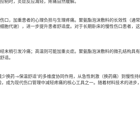
控制时，炎症反应减轻，疼痛自然缓解。
伤口，加重患者的心理负担与生理疼痛。聚氨酯泡沫敷料的长效性（通常
细胞代谢），进一步提升患者舒适度。对于长期卧床的慢性伤口患者，这
经末梢引发冷痛；高温则可能加重炎症。聚氨酯泡沫敷料的微孔结构具有
舒适。
减少换药→保温舒适”的多维度协同作用，从急性刺激（换药痛）到慢性持
验，成为现代伤口管理中减轻疼痛的核心工具之一。随着材料技术的进步