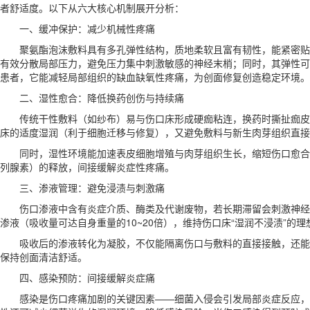
者舒适度。以下从六大核心机制展开分析：
一、缓冲保护：减少机械性疼痛
聚氨酯泡沫敷料具有多孔弹性结构，质地柔软且富有韧性，能紧密贴
有效分散局部压力，避免压力集中刺激敏感的神经末梢；同时，其弹性可
患者，它能减轻局部组织的缺血缺氧性疼痛，为创面修复创造稳定环境。
二、湿性愈合：降低换药创伤与持续痛
传统干性敷料（如纱布）易与伤口床形成硬痂粘连，换药时撕扯痂皮
床的适度湿润（利于细胞迁移与修复），又避免敷料与新生肉芽组织直接
同时，湿性环境能加速表皮细胞增殖与肉芽组织生长，缩短伤口愈合
列腺素）的释放，间接缓解炎症性疼痛。
三、渗液管理：避免浸渍与刺激痛
伤口渗液中含有炎症介质、酶类及代谢废物，若长期滞留会刺激神经
渗液（吸收量可达自身重量的10~20倍），维持伤口床“湿润不浸渍”的理
吸收后的渗液转化为凝胶，不仅能隔离伤口与敷料的直接接触，还能
保持创面清洁舒适。
四、感染预防：间接缓解炎症痛
感染是伤口疼痛加剧的关键因素——细菌入侵会引发局部炎症反应，