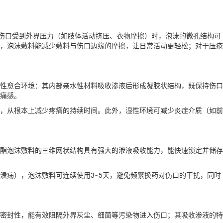
当伤口受到外界压力（如肢体活动挤压、衣物摩擦）时，泡沫的微孔结构可
，泡沫敷料能减少敷料与伤口边缘的摩擦，让日常活动更轻松；对于压疮
湿性愈合环境：其内部亲水性材料吸收渗液后形成凝胶状结构，既保持伤口
痛感。
%，从根本上减少疼痛的持续时间。此外，湿性环境可减少炎症介质（如前
氨酯泡沫敷料的三维网状结构具有强大的渗液吸收能力，能快速锁定并储存
溃疡），泡沫敷料可连续使用3~5天，避免频繁换药对伤口的干扰，同时
的密封性，能有效阻隔外界灰尘、细菌等污染物进入伤口；其吸收渗液的特