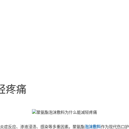
轻疼痛
炎症反应、渗液浸渍、感染等多重因素。聚氨酯
泡沫敷料
作为现代伤口护