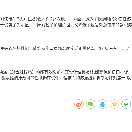
可使用3~7天）显著减少了换药次数：一方面，减少了换药时的创伤性疼
一优势尤为明显——既减轻了护理负担，又降低了反复刺激带来的累积疼
良好的隔热性能，能维持伤口局部温度接近正常体温（37℃左右），促
续痛（愈合过程痛）均能有效缓解。其设计理念始终围绕“保护伤口、促
，聚氨酯泡沫敷料的性能仍在优化，但核心的疼痛缓解机制始终聚焦于“以