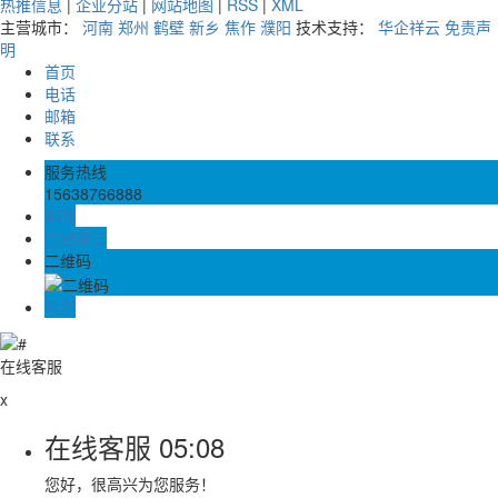
热推信息
|
企业分站
|
网站地图
|
RSS
|
XML
主营城市：
河南
郑州
鹤壁
新乡
焦作
濮阳
技术支持：
华企祥云
免责声
明
首页
电话
邮箱
联系
服务热线
15638766888
邮箱
在线留言
二维码
TOP
在线客服
x
在线客服
05:08
您好，很高兴为您服务！