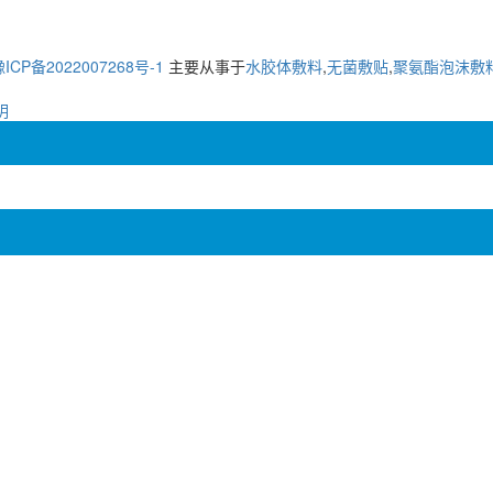
ICP备2022007268号-1
主要从事于
水胶体敷料
,
无菌敷贴
,
聚氨酯泡沫敷
明