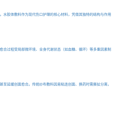
。水胶体敷料作为现代伤口护理的核心材料，凭借其独特的结构与作用
愈合过程受局部微环境、全身代谢状态（如血糖、循环）等多重因素制
甚至延缓创面愈合。传统纱布敷料因易粘连创面、换药时需撕扯分离，