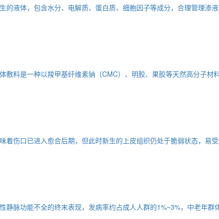
生的液体，包含水分、电解质、蛋白质、细胞因子等成分，合理管理渗液
体敷料是一种以羧甲基纤维素钠（CMC）、明胶、果胶等天然高分子材
味着伤口已进入愈合后期，但此时新生的上皮组织仍处于脆弱状态，易受
性静脉功能不全的终末表现，发病率约占成人人群的1%~3%，中老年群