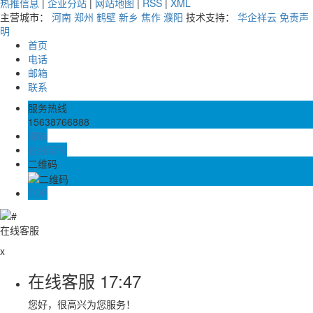
热推信息
|
企业分站
|
网站地图
|
RSS
|
XML
主营城市：
河南
郑州
鹤壁
新乡
焦作
濮阳
技术支持：
华企祥云
免责声
明
首页
电话
邮箱
联系
服务热线
15638766888
邮箱
在线留言
二维码
TOP
在线客服
x
在线客服
17:47
您好，很高兴为您服务！