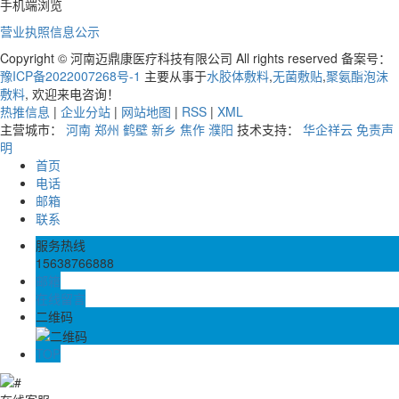
手机端浏览
营业执照信息公示
Copyright © 河南迈鼎康医疗科技有限公司 All rights reserved 备案号：
豫ICP备2022007268号-1
主要从事于
水胶体敷料
,
无菌敷贴
,
聚氨酯泡沫
敷料
, 欢迎来电咨询！
热推信息
|
企业分站
|
网站地图
|
RSS
|
XML
主营城市：
河南
郑州
鹤壁
新乡
焦作
濮阳
技术支持：
华企祥云
免责声
明
首页
电话
邮箱
联系
服务热线
15638766888
邮箱
在线留言
二维码
TOP