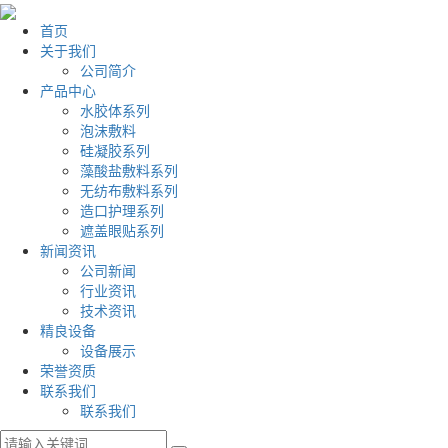
首页
关于我们
公司简介
产品中心
水胶体系列
泡沫敷料
硅凝胶系列
藻酸盐敷料系列
无纺布敷料系列
造口护理系列
遮盖眼贴系列
新闻资讯
公司新闻
行业资讯
技术资讯
精良设备
设备展示
荣誉资质
联系我们
联系我们