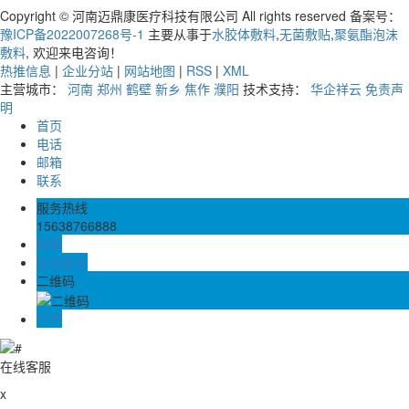
Copyright © 河南迈鼎康医疗科技有限公司 All rights reserved 备案号：
豫ICP备2022007268号-1
主要从事于
水胶体敷料
,
无菌敷贴
,
聚氨酯泡沫
敷料
, 欢迎来电咨询！
热推信息
|
企业分站
|
网站地图
|
RSS
|
XML
主营城市：
河南
郑州
鹤壁
新乡
焦作
濮阳
技术支持：
华企祥云
免责声
明
首页
电话
邮箱
联系
服务热线
15638766888
邮箱
在线留言
二维码
TOP
在线客服
x