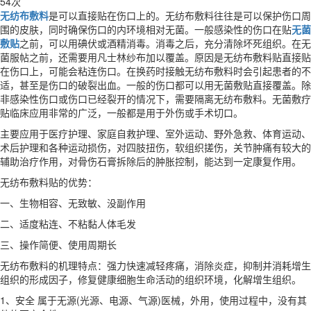
54次
无纺布敷料
是可以直接贴在伤口上的。无纺布敷料往往是可以保护伤口周
围的皮肤，同时确保伤口的内环境相对无菌。一般感染性的伤口在贴
无菌
敷贴
之前，可以用碘伏或酒精消毒。消毒之后，充分清除坏死组织。在无
菌服帖之前，还需要用凡士林纱布加以覆盖。原因是无纺布敷料贴直接贴
在伤口上，可能会粘连伤口。在换药时接触无纺布敷料时会引起患者的不
适，甚至是伤口的破裂出血。一般的伤口都可以用无菌敷贴直接覆盖。除
非感染性伤口或伤口已经裂开的情况下，需要隔离无纺布敷料。无菌敷疗
贴临床应用非常的广泛，一般都是用于外伤或手术切口。
主要应用于医疗护理、家庭自救护理、室外运动、野外急救、体育运动、
术后护理和各种运动损伤，对四肢扭伤，软组织搓伤，关节肿痛有较大的
辅助治疗作用，对骨伤石膏拆除后的肿胀控制，能达到一定康复作用。
无纺布敷料贴的优势：
一、生物相容、无致敏、没副作用
二、适度粘连、不粘黏人体毛发
三、操作简便、使用周期长
无纺布敷料的机理特点：强力快速减轻疼痛，消除炎症，抑制并消耗增生
组织的形成因子，修复健康细胞生命活动的组织环境，化解增生组织。
1、安全 属于无源(光源、电源、气源)医械，外用，使用过程中，没有其