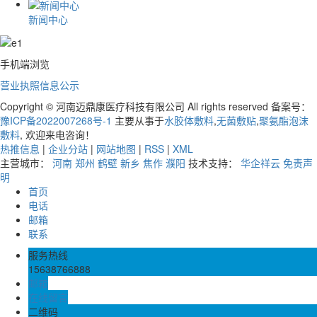
新闻中心
手机端浏览
营业执照信息公示
Copyright © 河南迈鼎康医疗科技有限公司 All rights reserved 备案号：
豫ICP备2022007268号-1
主要从事于
水胶体敷料
,
无菌敷贴
,
聚氨酯泡沫
敷料
, 欢迎来电咨询！
热推信息
|
企业分站
|
网站地图
|
RSS
|
XML
主营城市：
河南
郑州
鹤壁
新乡
焦作
濮阳
技术支持：
华企祥云
免责声
明
首页
电话
邮箱
联系
服务热线
15638766888
邮箱
在线留言
二维码