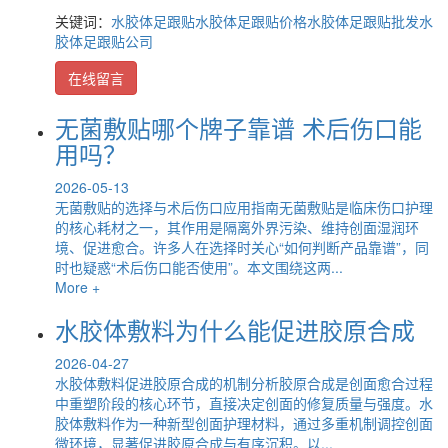
关键词：
水胶体足跟贴
水胶体足跟贴价格
水胶体足跟贴批发
水
胶体足跟贴公司
在线留言
无菌敷贴哪个牌子靠谱 术后伤口能
用吗？
2026-05-13
无菌敷贴的选择与术后伤口应用指南无菌敷贴是临床伤口护理
的核心耗材之一，其作用是隔离外界污染、维持创面湿润环
境、促进愈合。许多人在选择时关心“如何判断产品靠谱”，同
时也疑惑“术后伤口能否使用”。本文围绕这两...
More +
水胶体敷料为什么能促进胶原合成
2026-04-27
水胶体敷料促进胶原合成的机制分析胶原合成是创面愈合过程
中重塑阶段的核心环节，直接决定创面的修复质量与强度。水
胶体敷料作为一种新型创面护理材料，通过多重机制调控创面
微环境，显著促进胶原合成与有序沉积。以...