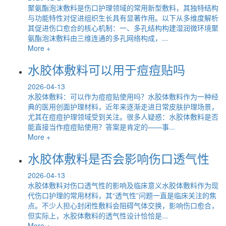
聚氨酯泡沫敷料是伤口护理领域的常用新型敷料，其独特结构
与功能特性对促进组织生长具有显著作用。以下从多维度解析
其促进伤口愈合的核心机制：一、多孔结构构建湿润微环境聚
氨酯泡沫敷料由三维连通的多孔网络构成，...
More +
水胶体敷料可以用于痘痘贴吗
2026-04-13
水胶体敷料：可以作为痘痘贴使用吗？水胶体敷料作为一种经
典的医用创面护理材料，近年来逐渐走进日常皮肤护理场景，
尤其在痘痘护理领域受到关注。很多人疑惑：水胶体敷料是否
能直接当作痘痘贴使用？答案是肯定的——事...
More +
水胶体敷料是否会影响伤口透气性
2026-04-13
水胶体敷料对伤口透气性的影响及临床意义水胶体敷料作为现
代伤口护理的常用材料，其“透气性”问题一直是临床关注的焦
点。不少人担心封闭性敷料会阻碍气体交换，影响伤口愈合，
但实际上，水胶体敷料的透气性设计恰恰是...
More +