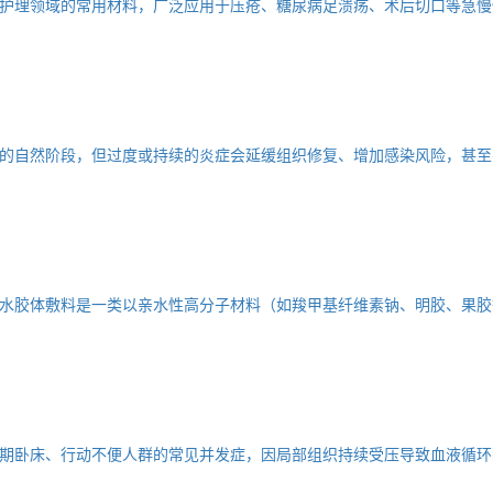
护理领域的常用材料，广泛应用于压疮、糖尿病足溃疡、术后切口等急慢
的自然阶段，但过度或持续的炎症会延缓组织修复、增加感染风险，甚至
水胶体敷料是一类以亲水性高分子材料（如羧甲基纤维素钠、明胶、果胶
期卧床、行动不便人群的常见并发症，因局部组织持续受压导致血液循环