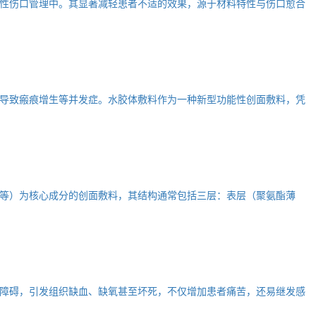
性伤口管理中。其显著减轻患者不适的效果，源于材料特性与伤口愈合
导致瘢痕增生等并发症。水胶体敷料作为一种新型功能性创面敷料，凭
等）为核心成分的创面敷料，其结构通常包括三层：表层（聚氨酯薄
障碍，引发组织缺血、缺氧甚至坏死，不仅增加患者痛苦，还易继发感