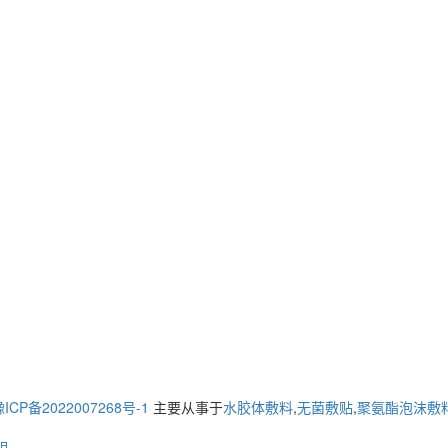
ICP备2022007268号-1
主要从事于
水胶体敷料
,
无菌敷贴
,
聚氨酯泡沫敷
明