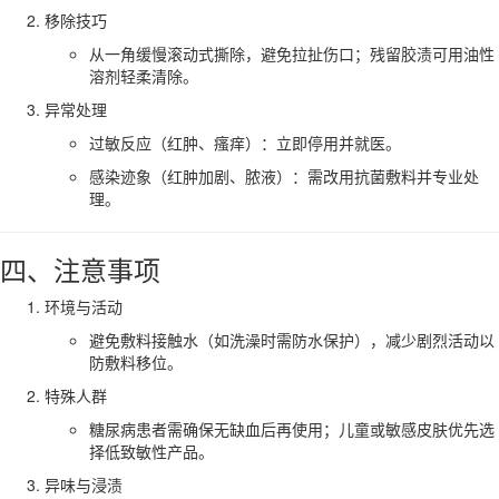
移除技巧
从一角缓慢滚动式撕除，避免拉扯伤口；残留胶渍可用油性
溶剂轻柔清除。
异常处理
过敏反应（红肿、瘙痒）：立即停用并就医。
感染迹象（红肿加剧、脓液）：需改用抗菌敷料并专业处
理。
四、注意事项
环境与活动
避免敷料接触水（如洗澡时需防水保护），减少剧烈活动以
防敷料移位。
特殊人群
糖尿病患者需确保无缺血后再使用；儿童或敏感皮肤优先选
择低致敏性产品。
异味与浸渍