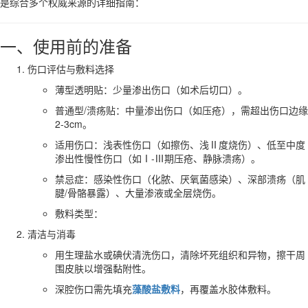
是综合多个权威来源的详细指南：
一、使用前的准备
伤口评估与敷料选择
薄型透明贴：少量渗出伤口（如术后切口）。
普通型/溃疡贴：中量渗出伤口（如压疮），需超出伤口边缘
2-3cm。
适用伤口：浅表性伤口（如擦伤、浅Ⅱ度烧伤）、低至中度
渗出性慢性伤口（如Ⅰ-Ⅲ期压疮、静脉溃疡）。
禁忌症：感染性伤口（化脓、厌氧菌感染）、深部溃疡（肌
腱/骨骼暴露）、大量渗液或全层烧伤。
敷料类型：
清洁与消毒
用生理盐水或碘伏清洗伤口，清除坏死组织和异物，擦干周
围皮肤以增强黏附性。
深腔伤口需先填充
藻酸盐敷料
，再覆盖水胶体敷料。