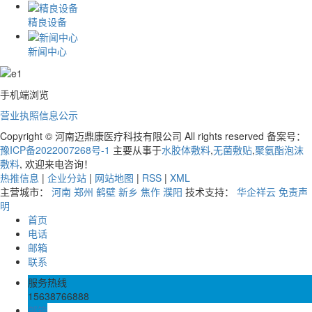
精良设备
新闻中心
手机端浏览
营业执照信息公示
Copyright © 河南迈鼎康医疗科技有限公司 All rights reserved 备案号：
豫ICP备2022007268号-1
主要从事于
水胶体敷料
,
无菌敷贴
,
聚氨酯泡沫
敷料
, 欢迎来电咨询！
热推信息
|
企业分站
|
网站地图
|
RSS
|
XML
主营城市：
河南
郑州
鹤壁
新乡
焦作
濮阳
技术支持：
华企祥云
免责声
明
首页
电话
邮箱
联系
服务热线
15638766888
邮箱