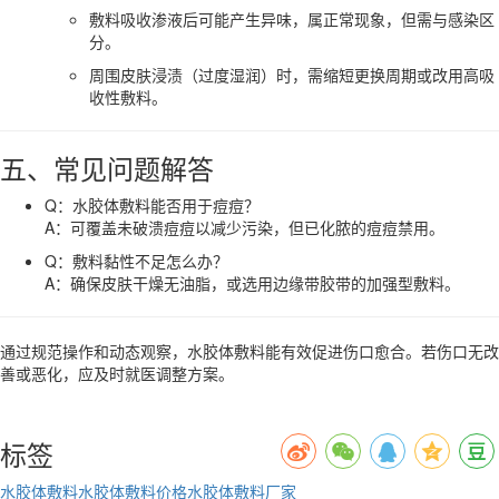
敷料吸收渗液后可能产生异味，属正常现象，但需与感染区
分。
周围皮肤浸渍（过度湿润）时，需缩短更换周期或改用高吸
收性敷料。
五、常见问题解答
Q：水胶体敷料能否用于痘痘？
A：可覆盖未破溃痘痘以减少污染，但已化脓的痘痘禁用。
Q：敷料黏性不足怎么办？
A：确保皮肤干燥无油脂，或选用边缘带胶带的加强型敷料。
通过规范操作和动态观察，水胶体敷料能有效促进伤口愈合。若伤口无改
善或恶化，应及时就医调整方案。
标签
水胶体敷料
水胶体敷料价格
水胶体敷料厂家