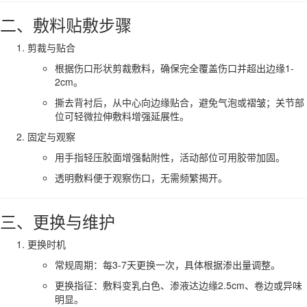
二、敷料贴敷步骤
剪裁与贴合
根据伤口形状剪裁敷料，确保完全覆盖伤口并超出边缘1-
2cm。
撕去背衬后，从中心向边缘贴合，避免气泡或褶皱；关节部
位可轻微拉伸敷料增强延展性。
固定与观察
用手指轻压胶面增强黏附性，活动部位可用胶带加固。
透明敷料便于观察伤口，无需频繁揭开。
三、更换与维护
更换时机
常规周期：每3-7天更换一次，具体根据渗出量调整。
更换指征：敷料变乳白色、渗液达边缘2.5cm、卷边或异味
明显。