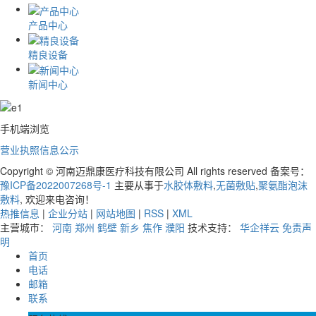
产品中心
精良设备
新闻中心
手机端浏览
营业执照信息公示
Copyright © 河南迈鼎康医疗科技有限公司 All rights reserved 备案号：
豫ICP备2022007268号-1
主要从事于
水胶体敷料
,
无菌敷贴
,
聚氨酯泡沫
敷料
, 欢迎来电咨询！
热推信息
|
企业分站
|
网站地图
|
RSS
|
XML
主营城市：
河南
郑州
鹤壁
新乡
焦作
濮阳
技术支持：
华企祥云
免责声
明
首页
电话
邮箱
联系