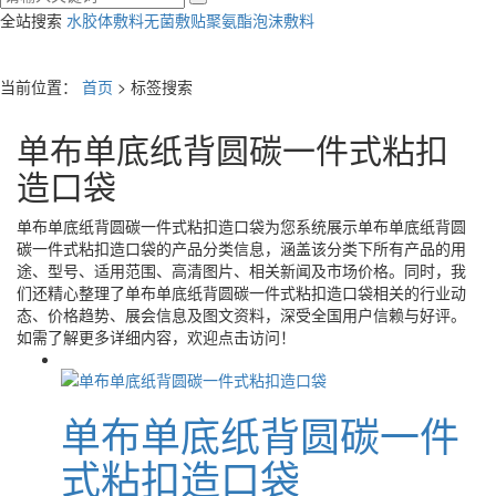
全站搜索
水胶体敷料
无菌敷贴
聚氨酯泡沫敷料
当前位置：
首页
> 标签搜索
单布单底纸背圆碳一件式粘扣
造口袋
单布单底纸背圆碳一件式粘扣造口袋
为您系统展示
单布单底纸背圆
碳一件式粘扣造口袋
的产品分类信息，涵盖该分类下所有产品的用
途、型号、适用范围、高清图片、相关新闻及市场价格。同时，我
们还精心整理了
单布单底纸背圆碳一件式粘扣造口袋
相关的行业动
态、价格趋势、展会信息及图文资料，深受全国用户信赖与好评。
如需了解更多详细内容，欢迎点击访问！
单布单底纸背圆碳一件
式粘扣造口袋