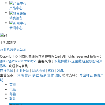
产品中心
精良设备
新闻中心
手机端浏览
营业执照信息公示
Copyright © 河南迈鼎康医疗科技有限公司 All rights reserved 备案号：
豫ICP备2022007268号-1
主要从事于
水胶体敷料
,
无菌敷贴
,
聚氨酯泡沫
敷料
, 欢迎来电咨询！
热推信息
|
企业分站
|
网站地图
|
RSS
|
XML
主营城市：
河南
郑州
鹤壁
新乡
焦作
濮阳
技术支持：
华企祥云
免责声
明
首页
电话
邮箱
联系