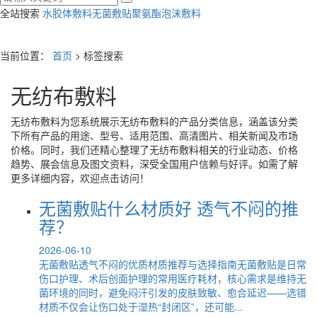
全站搜索
水胶体敷料
无菌敷贴
聚氨酯泡沫敷料
当前位置：
首页
> 标签搜索
无纺布敷料
无纺布敷料
为您系统展示
无纺布敷料
的产品分类信息，涵盖该分类
下所有产品的用途、型号、适用范围、高清图片、相关新闻及市场
价格。同时，我们还精心整理了
无纺布敷料
相关的行业动态、价格
趋势、展会信息及图文资料，深受全国用户信赖与好评。如需了解
更多详细内容，欢迎点击访问！
无菌敷贴什么材质好 透气不闷的推
荐？
2026-06-10
无菌敷贴透气不闷的优质材质推荐与选择指南无菌敷贴是日常
伤口护理、术后创面护理的常用医疗耗材，核心需求是维持无
菌环境的同时，避免闷汗引发的皮肤致敏、愈合延迟——选错
材质不仅会让伤口处于湿热“封闭区”，还可能...