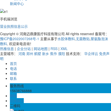
新闻中心
手机端浏览
营业执照信息公示
Copyright © 河南迈鼎康医疗科技有限公司 All rights reserved 备案号：
豫ICP备2022007268号-1
主要从事于
水胶体敷料
,
无菌敷贴
,
聚氨酯泡沫
敷料
, 欢迎来电咨询！
热推信息
|
企业分站
|
网站地图
|
RSS
|
XML
主营城市：
河南
郑州
鹤壁
新乡
焦作
濮阳
技术支持：
华企祥云
免责声
明
首页
电话
邮箱
联系
服务热线
15638766888
邮箱
在线留言
二维码