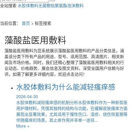
全站搜索
水胶体敷料
无菌敷贴
聚氨酯泡沫敷料
当前位置：
首页
> 标签搜索
藻酸盐医用敷料
藻酸盐医用敷料
为您系统展示
藻酸盐医用敷料
的产品分类信息，涵
盖该分类下所有产品的用途、型号、适用范围、高清图片、相关新
闻及市场价格。同时，我们还精心整理了
藻酸盐医用敷料
相关的行
业动态、价格趋势、展会信息及图文资料，深受全国用户信赖与好
评。如需了解更多详细内容，欢迎点击访问！
水胶体敷料为什么能减轻瘙痒感
2026-04-30
水胶体敷料减轻瘙痒感的机制分析水胶体敷料作为一种新型医
用护理材料，凭借其独特的结构与功能，在缓解皮肤瘙痒方面
展现出显著效果，尤其适用于慢性伤口、湿疹、烧伤恢复期等
伴随瘙痒的场景。其止痒作用并非单一途径...
More +