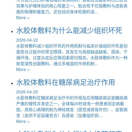
效果与护理体验的核心性能之一。贴合性不仅指敷料与皮肤表
面的物理附着能力，还包括对身体轮廓的适...
More +
水胶体敷料为什么能减少组织坏死
2026-04-22
水胶体敷料减少组织坏死的作用机制与临床价值组织坏死是创
面愈合过程中的常见障碍，其发生与局部缺血缺氧、感染、干
燥环境、过度炎症反应等因素密切相关。水胶体敷料作为一种
新型湿性创面敷料，通过多维度的作用机制...
More +
水胶体敷料在糖尿病足治疗作用
2026-04-20
水胶体敷料在糖尿病足治疗中的作用及应用糖尿病足是糖尿病
严重的慢性并发症之一，全球每20秒就有一例患者因足病截
肢。其核心病理机制为神经病变（感觉减退易外伤）、血管病
变（血供不足延缓愈合）及感染（加重组织损...
More +