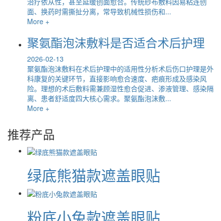
治疗依从性，甚至延缓创面愈合。传统纱布敷料因易粘连创
面、换药时需撕扯分离，常导致机械性损伤和...
More +
聚氨酯泡沫敷料是否适合术后护理
2026-02-13
聚氨酯泡沫敷料在术后护理中的适用性分析术后伤口护理是外
科康复的关键环节，直接影响愈合速度、疤痕形成及感染风
险。理想的术后敷料需兼顾湿性愈合促进、渗液管理、感染隔
离、患者舒适度四大核心需求。聚氨酯泡沫敷...
More +
推荐产品
绿底熊猫款遮盖眼贴
粉底小兔款遮盖眼贴