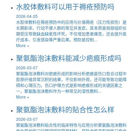
水胶体敷料可以用于褥疮预防吗
2026-04-25
水胶体敷料在褥疮预防中的应用与价值褥疮（压力性损伤）是
长期卧床、行动不便人群的常见并发症，其本质是局部组织长
期受压导致缺血缺氧性坏死，不仅增加患者痛苦，还会提升医
疗成本、引发感染等严重后果。预防是控制...
More +
聚氨酯泡沫敷料能减少疤痕形成吗
2026-03-07
聚氨酯泡沫敷料对疤痕形成的影响分析疤痕是伤口愈合过程中
胶原纤维异常沉积的结果，不仅影响外观，还可能导致功能障
碍和心理压力。伤口护理方式是影响疤痕形成的关键因素之
一，聚氨酯泡沫敷料作为一种常见的湿性敷料...
More +
聚氨酯泡沫敷料的贴合性怎么样
2026-03-07
聚氨酯泡沫敷料贴合性的临床特性与应用分析聚氨酯泡沫敷料
作为现代伤口护理领域的常用材料，其贴合性是影响伤口愈合