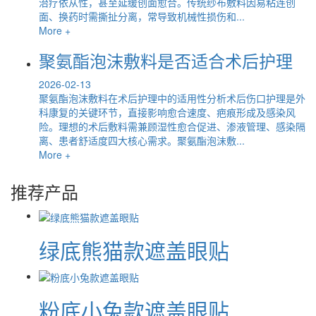
治疗依从性，甚至延缓创面愈合。传统纱布敷料因易粘连创
面、换药时需撕扯分离，常导致机械性损伤和...
More +
聚氨酯泡沫敷料是否适合术后护理
2026-02-13
聚氨酯泡沫敷料在术后护理中的适用性分析术后伤口护理是外
科康复的关键环节，直接影响愈合速度、疤痕形成及感染风
险。理想的术后敷料需兼顾湿性愈合促进、渗液管理、感染隔
离、患者舒适度四大核心需求。聚氨酯泡沫敷...
More +
推荐产品
绿底熊猫款遮盖眼贴
粉底小兔款遮盖眼贴