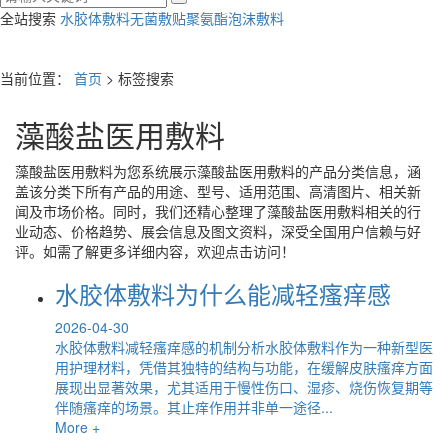
全站搜索
水胶体敷料
无菌敷贴
聚氨酯泡沫敷料
当前位置：
首页
> 标签搜索
藻酸盐医用敷料
藻酸盐医用敷料
为您系统展示
藻酸盐医用敷料
的产品分类信息，涵
盖该分类下所有产品的用途、型号、适用范围、高清图片、相关新
闻及市场价格。同时，我们还精心整理了
藻酸盐医用敷料
相关的行
业动态、价格趋势、展会信息及图文资料，深受全国用户信赖与好
评。如需了解更多详细内容，欢迎点击访问！
水胶体敷料为什么能减轻瘙痒感
2026-04-30
水胶体敷料减轻瘙痒感的机制分析水胶体敷料作为一种新型医
用护理材料，凭借其独特的结构与功能，在缓解皮肤瘙痒方面
展现出显著效果，尤其适用于慢性伤口、湿疹、烧伤恢复期等
伴随瘙痒的场景。其止痒作用并非单一途径...
More +