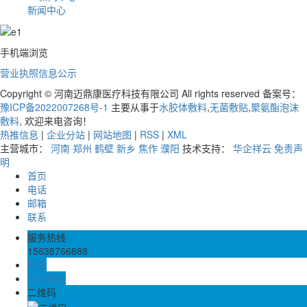
新闻中心
手机端浏览
营业执照信息公示
Copyright © 河南迈鼎康医疗科技有限公司 All rights reserved 备案号：
豫ICP备2022007268号-1
主要从事于
水胶体敷料
,
无菌敷贴
,
聚氨酯泡沫
敷料
, 欢迎来电咨询！
热推信息
|
企业分站
|
网站地图
|
RSS
|
XML
主营城市：
河南
郑州
鹤壁
新乡
焦作
濮阳
技术支持：
华企祥云
免责声
明
首页
电话
邮箱
联系
服务热线
15638766888
邮箱
在线留言
二维码