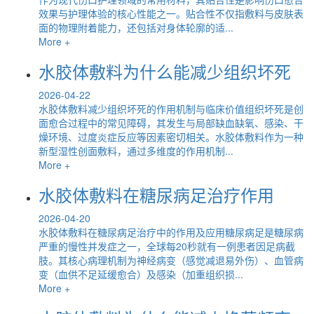
效果与护理体验的核心性能之一。贴合性不仅指敷料与皮肤表
面的物理附着能力，还包括对身体轮廓的适...
More +
水胶体敷料为什么能减少组织坏死
2026-04-22
水胶体敷料减少组织坏死的作用机制与临床价值组织坏死是创
面愈合过程中的常见障碍，其发生与局部缺血缺氧、感染、干
燥环境、过度炎症反应等因素密切相关。水胶体敷料作为一种
新型湿性创面敷料，通过多维度的作用机制...
More +
水胶体敷料在糖尿病足治疗作用
2026-04-20
水胶体敷料在糖尿病足治疗中的作用及应用糖尿病足是糖尿病
严重的慢性并发症之一，全球每20秒就有一例患者因足病截
肢。其核心病理机制为神经病变（感觉减退易外伤）、血管病
变（血供不足延缓愈合）及感染（加重组织损...
More +