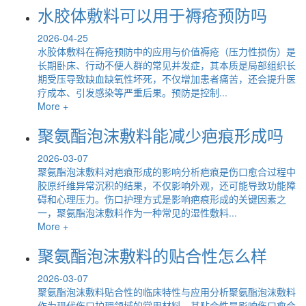
水胶体敷料可以用于褥疮预防吗
2026-04-25
水胶体敷料在褥疮预防中的应用与价值褥疮（压力性损伤）是
长期卧床、行动不便人群的常见并发症，其本质是局部组织长
期受压导致缺血缺氧性坏死，不仅增加患者痛苦，还会提升医
疗成本、引发感染等严重后果。预防是控制...
More +
聚氨酯泡沫敷料能减少疤痕形成吗
2026-03-07
聚氨酯泡沫敷料对疤痕形成的影响分析疤痕是伤口愈合过程中
胶原纤维异常沉积的结果，不仅影响外观，还可能导致功能障
碍和心理压力。伤口护理方式是影响疤痕形成的关键因素之
一，聚氨酯泡沫敷料作为一种常见的湿性敷料...
More +
聚氨酯泡沫敷料的贴合性怎么样
2026-03-07
聚氨酯泡沫敷料贴合性的临床特性与应用分析聚氨酯泡沫敷料
作为现代伤口护理领域的常用材料，其贴合性是影响伤口愈合