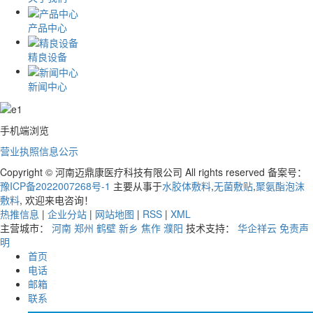
产品中心
精良设备
新闻中心
手机端浏览
营业执照信息公示
Copyright © 河南迈鼎康医疗科技有限公司 All rights reserved 备案号：
豫ICP备2022007268号-1
主要从事于
水胶体敷料
,
无菌敷贴
,
聚氨酯泡沫
敷料
, 欢迎来电咨询！
热推信息
|
企业分站
|
网站地图
|
RSS
|
XML
主营城市：
河南
郑州
鹤壁
新乡
焦作
濮阳
技术支持：
华企祥云
免责声
明
首页
电话
邮箱
联系