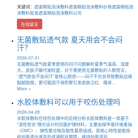
关键词：
遮盖眼贴泡沫敷料
遮盖眼贴泡沫敷料价格
遮盖眼贴泡
沫敷料批发
遮盖眼贴泡沫敷料公司
在线留言
无菌敷贴透气款 夏天用会不会闷
汗？
2026-07-01
无菌敷贴透气款夏季使用的闷汗问题解析夏季气温高、湿度
大，皮肤汗腺代谢旺盛，对于需使用无菌敷贴的人群而言，
“透气款会不会闷汗”是核心顾虑——闷汗不仅会导致敷贴边缘
黏腻脱翘，更可能因汗液积聚引发皮肤泛红、瘙痒...
More +
水胶体敷料可以用于咬伤处理吗
2026-04-28
水胶体敷料在咬伤处理中的应用分析水胶体敷料是一类基于
“湿性愈合”理论设计的创面护理材料，主要由羧甲基纤维素钠
（CMC）、弹性聚合物及黏性基质组成。其核心特性是能吸
收创面渗出液并形成凝胶状屏障，维持创面湿润...