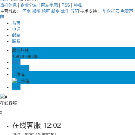
热推信息
|
企业分站
|
网站地图
|
RSS
|
XML
主营城市：
河南
郑州
鹤壁
新乡
焦作
濮阳
技术支持：
华企祥云
免责声
明
首页
电话
邮箱
联系
服务热线
15638766888
邮箱
在线留言
二维码
TOP
在线客服
x
在线客服
12:02
您好，很高兴为您服务！