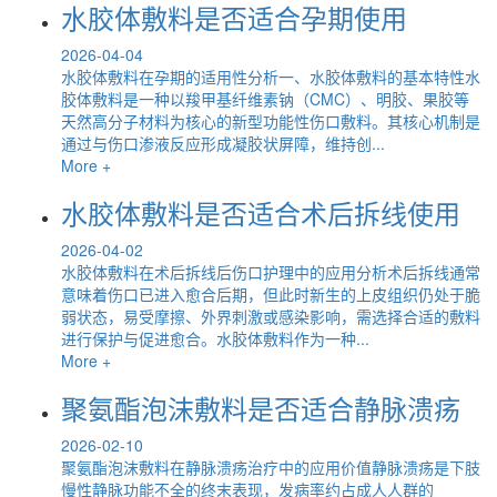
水胶体敷料是否适合孕期使用
2026-04-04
水胶体敷料在孕期的适用性分析一、水胶体敷料的基本特性水
胶体敷料是一种以羧甲基纤维素钠（CMC）、明胶、果胶等
天然高分子材料为核心的新型功能性伤口敷料。其核心机制是
通过与伤口渗液反应形成凝胶状屏障，维持创...
More +
水胶体敷料是否适合术后拆线使用
2026-04-02
水胶体敷料在术后拆线后伤口护理中的应用分析术后拆线通常
意味着伤口已进入愈合后期，但此时新生的上皮组织仍处于脆
弱状态，易受摩擦、外界刺激或感染影响，需选择合适的敷料
进行保护与促进愈合。水胶体敷料作为一种...
More +
聚氨酯泡沫敷料是否适合静脉溃疡
2026-02-10
聚氨酯泡沫敷料在静脉溃疡治疗中的应用价值静脉溃疡是下肢
慢性静脉功能不全的终末表现，发病率约占成人人群的