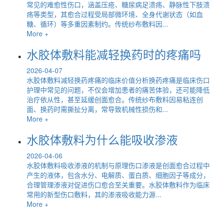
常见的难愈性伤口，涵盖压疮、糖尿病足溃疡、静脉性下肢溃
疡等类型，其愈合过程受局部微环境、全身代谢状态（如血
糖、循环）等多重因素制约。传统纱布敷料因...
More +
水胶体敷料能减轻换药时的疼痛吗
2026-04-07
水胶体敷料减轻换药疼痛的临床价值分析换药疼痛是临床伤口
护理中常见的问题，不仅会增加患者的痛苦体验，还可能降低
治疗依从性，甚至延缓创面愈合。传统纱布敷料因易粘连创
面、换药时需撕扯分离，常导致机械性损伤和...
More +
水胶体敷料为什么能吸收渗液
2026-04-06
水胶体敷料吸收渗液的机制与原理伤口渗液是创面愈合过程中
产生的液体，包含水分、电解质、蛋白质、细胞因子等成分，
合理管理渗液对促进伤口愈合至关重要。水胶体敷料作为临床
常用的新型伤口敷料，其的渗液吸收能力源...
More +