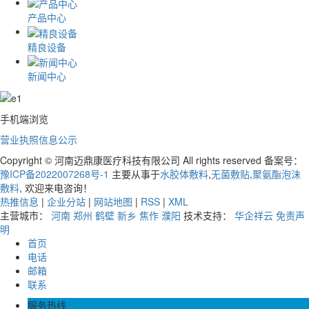
产品中心
精良设备
新闻中心
手机端浏览
营业执照信息公示
Copyright © 河南迈鼎康医疗科技有限公司 All rights reserved 备案号：
豫ICP备2022007268号-1
主要从事于
水胶体敷料
,
无菌敷贴
,
聚氨酯泡沫
敷料
, 欢迎来电咨询！
热推信息
|
企业分站
|
网站地图
|
RSS
|
XML
主营城市：
河南
郑州
鹤壁
新乡
焦作
濮阳
技术支持：
华企祥云
免责声
明
首页
电话
邮箱
联系
服务热线