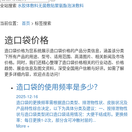
全站搜索
水胶体敷料
无菌敷贴
聚氨酯泡沫敷料
当前位置：
首页
> 标签搜索
造口袋价格
造口袋价格
为您系统展示
造口袋价格
的产品分类信息，涵盖该分类
下所有产品的用途、型号、适用范围、高清图片、相关新闻及市场
价格。同时，我们还精心整理了
造口袋价格
相关的行业动态、价格
趋势、展会信息及图文资料，深受全国用户信赖与好评。如需了解
更多详细内容，欢迎点击访问！
造口袋的使用频率是多少？
2025-12-16
造口袋的更换频率需根据造口类型、排泄物性状、皮肤状况及
产品特性综合决定，以下为具体分类及建议：一、按排泄物性
状与造口袋类型闭口造口袋适用情况：大便干结成形。更换频
率：每日更换1-2次，部分含可冲散衬层的...
More +