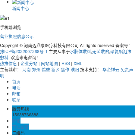
新闻中心
手机端浏览
营业执照信息公示
Copyright © 河南迈鼎康医疗科技有限公司 All rights reserved 备案号：
豫ICP备2022007268号-1
主要从事于
水胶体敷料
,
无菌敷贴
,
聚氨酯泡沫
敷料
, 欢迎来电咨询！
热推信息
|
企业分站
|
网站地图
|
RSS
|
XML
主营城市：
河南
郑州
鹤壁
新乡
焦作
濮阳
技术支持：
华企祥云
免责声
明
首页
电话
邮箱
联系
服务热线
15638766888
邮箱
在线留言
二维码