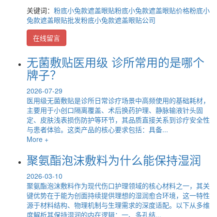
关键词：
粉底小兔款遮盖眼贴
粉底小兔款遮盖眼贴价格
粉底小
兔款遮盖眼贴批发
粉底小兔款遮盖眼贴公司
在线留言
无菌敷贴医用级 诊所常用的是哪个
牌子？
2026-07-29
医用级无菌敷贴是诊所日常诊疗场景中高频使用的基础耗材，
主要用于小创口隔离覆盖、术后换药护理、静脉输液针头固
定、皮肤浅表损伤防护等环节，其品质直接关系到诊疗安全性
与患者体验。这类产品的核心要求包括：具备...
More +
聚氨酯泡沫敷料为什么能保持湿润
2026-03-10
聚氨酯泡沫敷料作为现代伤口护理领域的核心材料之一，其关
键优势在于能为创面持续提供理想的湿润愈合环境，这一特性
源于材料结构、物理机制与生理需求的深度适配。以下从多维
度解析其保持湿润的内在逻辑：一、多孔结...