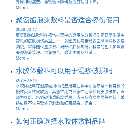
外周神经病变、血管循环障碍及免疫功能下降，...
More +
聚氨酯泡沫敷料是否适合擦伤使用
2026-02-17
聚氨酯泡沫敷料在擦伤护理中的适用性分析擦伤是日常生活中
常见的皮肤损伤类型之一，多因皮肤与粗糙表面摩擦导致表皮
剥脱，常伴随少量渗液、局部红肿及疼痛。科学的创面护理需
兼顾渗液管理、湿润愈合、感染预防及舒适...
More +
水胶体敷料可以用于湿疹破损吗
2026-03-16
水胶体敷料在湿疹破损中的应用与注意事项湿疹是一种常见的
慢性炎症性皮肤病，其急性期或亚急性期常伴随皮肤破损，表
现为红斑、水疱破溃后的糜烂面、渗液及瘙痒疼痛等症状。破
损皮肤不仅易受外界刺激和细菌感染，还会...
More +
如何正确选择水胶体敷料品牌