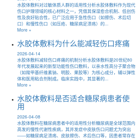
水胶体敷料对过敏体质人群的适用性分析水胶体敷料作为现代
伤口护理领域的核心材料之一，凭借其保湿愈合机制、低创伤
性及良好贴合性，已广泛应用于急性伤口（如擦伤、术后切
口）和慢性伤口（如压疮、糖尿病足溃疡）的...
More +
水胶体敷料为什么能减轻伤口疼痛
2026-04-14
水胶体敷料减轻伤口疼痛的机制分析水胶体敷料是20世纪80
年代发展起来的新型功能性伤口敷料，以亲水性高分子聚合物
（如羧甲基纤维素钠、明胶、果胶等）为核心成分，辅以弹性
体和医用粘合剂制成。临床实践中，其显著的...
More +
水胶体敷料是否适合糖尿病患者使
用
2026-04-08
水胶体敷料在糖尿病患者中的适用性分析糖尿病是全球范围内
高发的慢性代谢性疾病，其并发症中皮肤伤口问题尤为突出
——如糖尿病足溃疡、皮肤擦伤、术后伤口等，因患者常存在