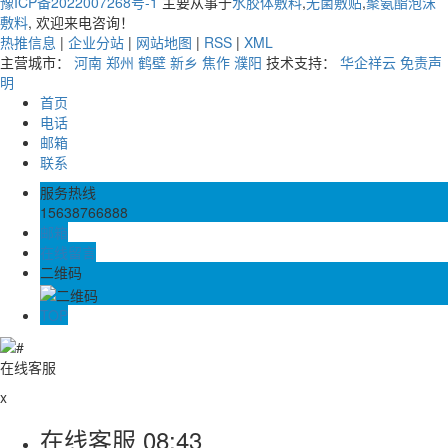
豫ICP备2022007268号-1
主要从事于
水胶体敷料
,
无菌敷贴
,
聚氨酯泡沫
敷料
, 欢迎来电咨询！
热推信息
|
企业分站
|
网站地图
|
RSS
|
XML
主营城市：
河南
郑州
鹤壁
新乡
焦作
濮阳
技术支持：
华企祥云
免责声
明
首页
电话
邮箱
联系
服务热线
15638766888
邮箱
在线留言
二维码
TOP
在线客服
x
在线客服
08:43