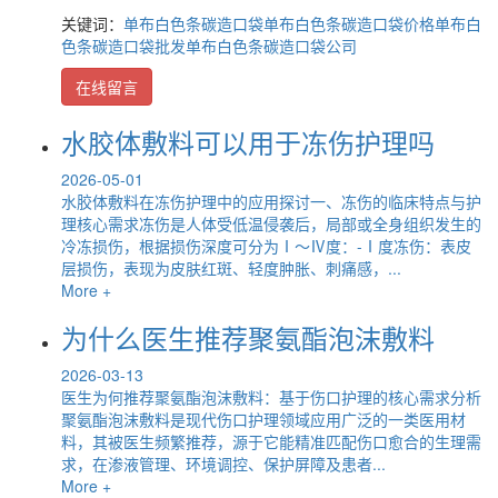
关键词：
单布白色条碳造口袋
单布白色条碳造口袋价格
单布白
色条碳造口袋批发
单布白色条碳造口袋公司
在线留言
水胶体敷料可以用于冻伤护理吗
2026-05-01
水胶体敷料在冻伤护理中的应用探讨一、冻伤的临床特点与护
理核心需求冻伤是人体受低温侵袭后，局部或全身组织发生的
冷冻损伤，根据损伤深度可分为Ⅰ～Ⅳ度：-Ⅰ度冻伤：表皮
层损伤，表现为皮肤红斑、轻度肿胀、刺痛感，...
More +
为什么医生推荐聚氨酯泡沫敷料
2026-03-13
医生为何推荐聚氨酯泡沫敷料：基于伤口护理的核心需求分析
聚氨酯泡沫敷料是现代伤口护理领域应用广泛的一类医用材
料，其被医生频繁推荐，源于它能精准匹配伤口愈合的生理需
求，在渗液管理、环境调控、保护屏障及患者...
More +