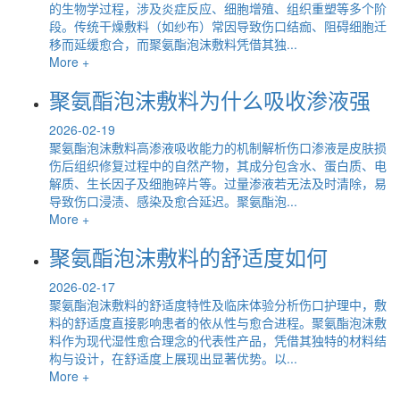
的生物学过程，涉及炎症反应、细胞增殖、组织重塑等多个阶
段。传统干燥敷料（如纱布）常因导致伤口结痂、阻碍细胞迁
移而延缓愈合，而聚氨酯泡沫敷料凭借其独...
More +
聚氨酯泡沫敷料为什么吸收渗液强
2026-02-19
聚氨酯泡沫敷料高渗液吸收能力的机制解析伤口渗液是皮肤损
伤后组织修复过程中的自然产物，其成分包含水、蛋白质、电
解质、生长因子及细胞碎片等。过量渗液若无法及时清除，易
导致伤口浸渍、感染及愈合延迟。聚氨酯泡...
More +
聚氨酯泡沫敷料的舒适度如何
2026-02-17
聚氨酯泡沫敷料的舒适度特性及临床体验分析伤口护理中，敷
料的舒适度直接影响患者的依从性与愈合进程。聚氨酯泡沫敷
料作为现代湿性愈合理念的代表性产品，凭借其独特的材料结
构与设计，在舒适度上展现出显著优势。以...
More +