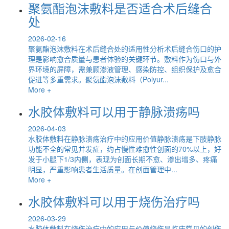
聚氨酯泡沫敷料是否适合术后缝合
处
2026-02-16
聚氨酯泡沫敷料在术后缝合处的适用性分析术后缝合伤口的护
理是影响愈合质量与患者体验的关键环节。敷料作为伤口与外
界环境的屏障，需兼顾渗液管理、感染防控、组织保护及愈合
促进等多重需求。聚氨酯泡沫敷料（Polyur...
More +
水胶体敷料可以用于静脉溃疡吗
2026-04-03
水胶体敷料在静脉溃疡治疗中的应用价值静脉溃疡是下肢静脉
功能不全的常见并发症，约占慢性难愈性创面的70%以上，好
发于小腿下1/3内侧，表现为创面长期不愈、渗出增多、疼痛
明显，严重影响患者生活质量。在创面管理中...
More +
水胶体敷料可以用于烧伤治疗吗
2026-03-29
水胶体敷料在烧伤治疗中的应用与价值烧伤是临床常见的创伤