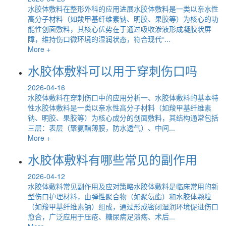
水胶体敷料在整形外科的应用进展水胶体敷料是一类以亲水性
高分子材料（如羧甲基纤维素钠、明胶、果胶等）为核心的功
能性创面敷料，其核心优势在于通过吸收渗液形成凝胶状屏
障，维持伤口微环境的湿润状态，符合现代“...
More +
水胶体敷料可以用于穿刺伤口吗
2026-04-16
水胶体敷料在穿刺伤口中的应用分析一、水胶体敷料的基本特
性水胶体敷料是一类以亲水性高分子材料（如羧甲基纤维素
钠、明胶、果胶等）为核心成分的创面敷料，其结构通常包括
三层：表层（聚氨酯薄膜，防水透气）、中间...
More +
水胶体敷料有哪些常见的副作用
2026-04-12
水胶体敷料常见副作用及应对策略水胶体敷料是临床常用的新
型伤口护理材料，由弹性聚合物（如聚氨酯）和水胶体颗粒
（如羧甲基纤维素钠）组成，通过形成密闭湿润环境促进伤口
愈合，广泛应用于压疮、糖尿病足溃疡、术后...