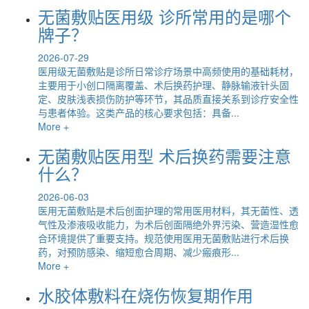
无菌敷贴医用级 诊所常用的是哪个
牌子？
2026-07-29
医用级无菌敷贴是诊所日常诊疗场景中高频使用的基础耗材，
主要用于小创口隔离覆盖、术后换药护理、静脉输液针头固
定、皮肤浅表损伤防护等环节，其品质直接关系到诊疗安全性
与患者体验。这类产品的核心要求包括：具备...
More +
无菌敷贴医用型 术后换药需要注意
什么？
2026-06-03
医用无菌敷贴是术后创面护理的常用医用材料，其无菌性、透
气性及渗液吸收能力，为术后创面隔绝外界污染、营造湿性愈
合环境提供了重要支持。规范使用医用无菌敷贴进行术后换
药，对预防感染、缩短愈合周期、减少瘢痕形...
More +
水胶体敷料在烧伤恢复期作用