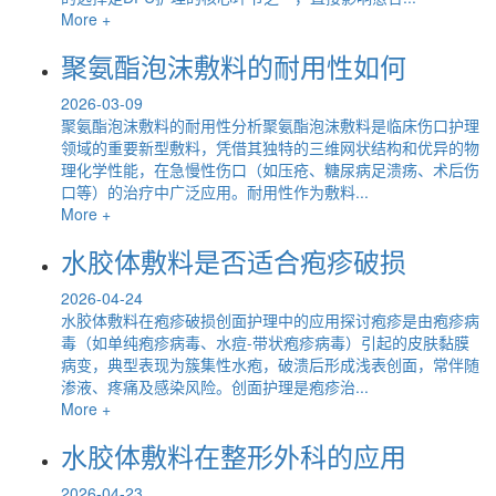
More +
聚氨酯泡沫敷料的耐用性如何
2026-03-09
聚氨酯泡沫敷料的耐用性分析聚氨酯泡沫敷料是临床伤口护理
领域的重要新型敷料，凭借其独特的三维网状结构和优异的物
理化学性能，在急慢性伤口（如压疮、糖尿病足溃疡、术后伤
口等）的治疗中广泛应用。耐用性作为敷料...
More +
水胶体敷料是否适合疱疹破损
2026-04-24
水胶体敷料在疱疹破损创面护理中的应用探讨疱疹是由疱疹病
毒（如单纯疱疹病毒、水痘-带状疱疹病毒）引起的皮肤黏膜
病变，典型表现为簇集性水疱，破溃后形成浅表创面，常伴随
渗液、疼痛及感染风险。创面护理是疱疹治...
More +
水胶体敷料在整形外科的应用
2026-04-23