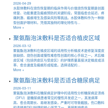
2026-04-29
水胶体敷料在烧伤恢复期的临床作用与价值烧伤恢复期是创面
修复、功能重建及瘢痕预防的关键阶段，常面临愈合延迟、疼
痛刺激、瘢痕增生及感染风险等挑战。水胶体敷料作为一种新
型创面护理材料，凭借其独特的理化特性与...
More +
聚氨酯泡沫敷料是否适合植皮区域
2026-03-12
聚氨酯泡沫敷料在植皮区域的适用性分析植皮术是修复深度皮
肤缺损、烧伤创面或慢性难愈性创面的核心手段之一，术后植
皮区域（包括供皮区与受皮区）的护理质量直接决定植皮成活
率、愈合速度及瘢痕形成程度。选择适配的...
More +
聚氨酯泡沫敷料是否适合糖尿病足
2026-03-11
聚氨酯泡沫敷料在糖尿病足护理中的适用性分析糖尿病足溃疡
（DFU）是糖尿病患者常见的慢性并发症之一，其发病率
高、愈合周期长、易继发感染，严重时可导致截肢。伤口敷料
的选择是DFU护理的核心环节之一，直接影响愈合...