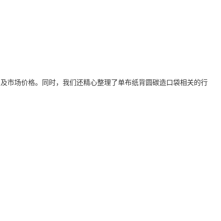
闻及市场价格。同时，我们还精心整理了
单布纸背圆碳造口袋
相关的行