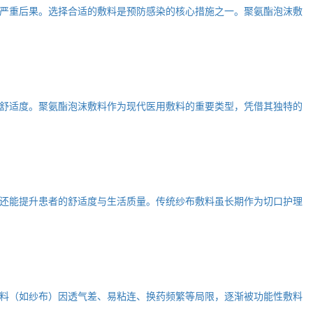
严重后果。选择合适的敷料是预防感染的核心措施之一。聚氨酯泡沫敷
舒适度。聚氨酯泡沫敷料作为现代医用敷料的重要类型，凭借其独特的
还能提升患者的舒适度与生活质量。传统纱布敷料虽长期作为切口护理
料（如纱布）因透气差、易粘连、换药频繁等局限，逐渐被功能性敷料