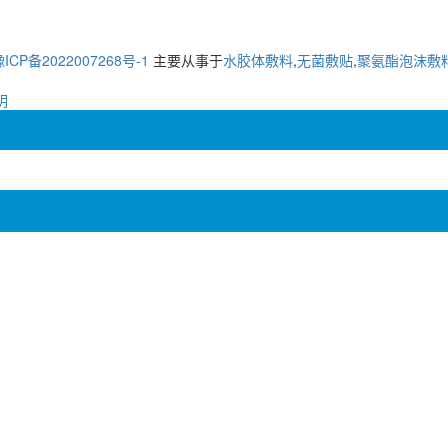
ICP备2022007268号-1
主要从事于
水胶体敷料
,
无菌敷贴
,
聚氨酯泡沫敷
明