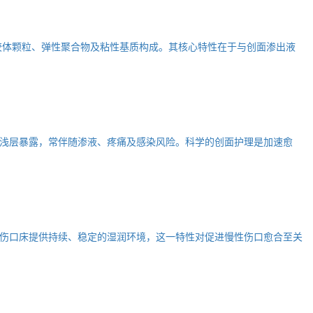
胶体颗粒、弹性聚合物及粘性基质构成。其核心特性在于与创面渗出液
浅层暴露，常伴随渗液、疼痛及感染风险。科学的创面护理是加速愈
伤口床提供持续、稳定的湿润环境，这一特性对促进慢性伤口愈合至关