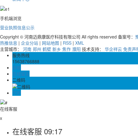
手机端浏览
营业执照信息公示
Copyright © 河南迈鼎康医疗科技有限公司 All rights reserved 备案号：
豫
热推信息
|
企业分站
|
网站地图
|
RSS
|
XML
主营城市：
河南
郑州
鹤壁
新乡
焦作
濮阳
技术支持：
华企祥云
免责声
服务热线
15638766888
邮箱
在线留言
二维码
TOP
在线客服
x
在线客服
09:17