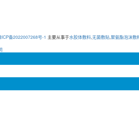
ICP备2022007268号-1
主要从事于
水胶体敷料
,
无菌敷贴
,
聚氨酯泡沫敷
明