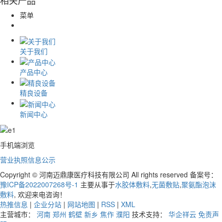
相关产品
菜单
关于我们
产品中心
精良设备
新闻中心
手机端浏览
营业执照信息公示
Copyright © 河南迈鼎康医疗科技有限公司 All rights reserved 备案号：
豫ICP备2022007268号-1
主要从事于
水胶体敷料
,
无菌敷贴
,
聚氨酯泡沫
敷料
, 欢迎来电咨询！
热推信息
|
企业分站
|
网站地图
|
RSS
|
XML
主营城市：
河南
郑州
鹤壁
新乡
焦作
濮阳
技术支持：
华企祥云
免责声