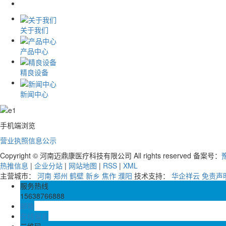
关于我们
产品中心
精良设备
新闻中心
手机端浏览
营业执照信息公示
Copyright © 河南迈鼎康医疗科技有限公司 All rights reserved 备案号：
豫
热推信息
|
企业分站
|
网站地图
|
RSS
|
XML
主营城市：
河南
郑州
鹤壁
新乡
焦作
濮阳
技术支持：
华企祥云
免责声
服务热线
15638766888
邮箱
在线留言
二维码