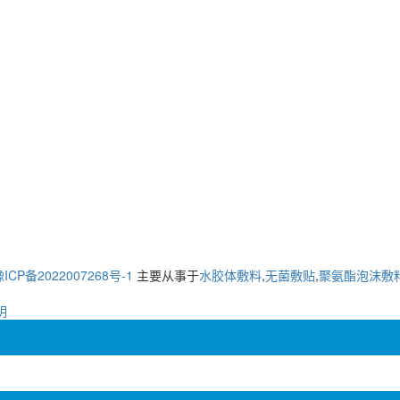
ICP备2022007268号-1
主要从事于
水胶体敷料
,
无菌敷贴
,
聚氨酯泡沫敷
明