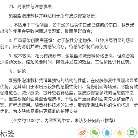
四、局限性与注意事项
聚氨酯泡沫敷料并非适用于所有皮肤修复场景：
1. 不适用于干性创面：如干燥的浅表伤口或已结痂的伤口，缺乏渗
出液时使用会导致创面过度湿润，反而阻碍愈合；
2. 严重感染创面需谨慎：对于脓性分泌物多、红肿热痛明显的感染
创面，应先清创并进行抗感染治疗，待感染控制后再使用；
3. 成本较高：相比传统纱布，聚氨酯泡沫敷料价格更高，但综合减
少换药次数、缩短愈合时间、降低并发症的效益，其性价比仍具优势。
五、结论
聚氨酯泡沫敷料凭借其独特的结构与性能，在皮肤修复中展现出显著
优势，尤其适用于渗出液较多的急慢性伤口、烧伤创面等场景。它能有效
促进愈合、减少感染、提升患者舒适度，是皮肤修复领域的理想选择之
一。但需根据创面类型合理选择：干性或严重感染创面需先调整治疗方
案，再考虑使用。随着材料技术的进步，聚氨酯泡沫敷料的性能将进一步
优化，为皮肤修复提供更精准的护理支持。
（全文约1100字，内容客观中立，未涉及任何商业推荐）
标签