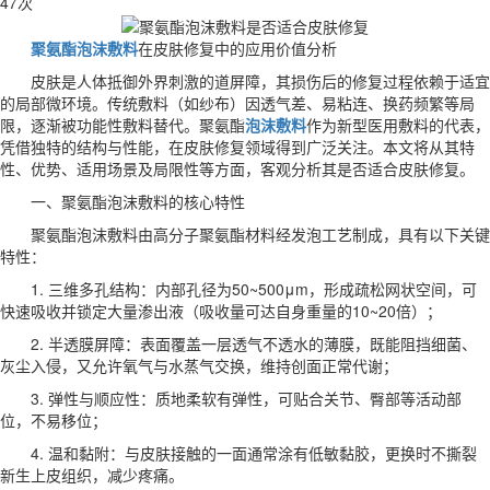
47次
聚氨酯泡沫敷料
在皮肤修复中的应用价值分析
皮肤是人体抵御外界刺激的道屏障，其损伤后的修复过程依赖于适宜
的局部微环境。传统敷料（如纱布）因透气差、易粘连、换药频繁等局
限，逐渐被功能性敷料替代。聚氨酯
泡沫敷料
作为新型医用敷料的代表，
凭借独特的结构与性能，在皮肤修复领域得到广泛关注。本文将从其特
性、优势、适用场景及局限性等方面，客观分析其是否适合皮肤修复。
一、聚氨酯泡沫敷料的核心特性
聚氨酯泡沫敷料由高分子聚氨酯材料经发泡工艺制成，具有以下关键
特性：
1. 三维多孔结构：内部孔径为50~500μm，形成疏松网状空间，可
快速吸收并锁定大量渗出液（吸收量可达自身重量的10~20倍）；
2. 半透膜屏障：表面覆盖一层透气不透水的薄膜，既能阻挡细菌、
灰尘入侵，又允许氧气与水蒸气交换，维持创面正常代谢；
3. 弹性与顺应性：质地柔软有弹性，可贴合关节、臀部等活动部
位，不易移位；
4. 温和黏附：与皮肤接触的一面通常涂有低敏黏胶，更换时不撕裂
新生上皮组织，减少疼痛。