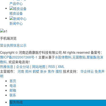
产品中心
精良设备
新闻中心
手机端浏览
营业执照信息公示
Copyright © 河南迈鼎康医疗科技有限公司 All rights reserved 备案号：
豫ICP备2022007268号-1
主要从事于
水胶体敷料
,
无菌敷贴
,
聚氨酯泡沫
敷料
, 欢迎来电咨询！
热推信息
|
企业分站
|
网站地图
|
RSS
|
XML
主营城市：
河南
郑州
鹤壁
新乡
焦作
濮阳
技术支持：
华企祥云
免责声
明
首页
电话
邮箱
联系
服务热线