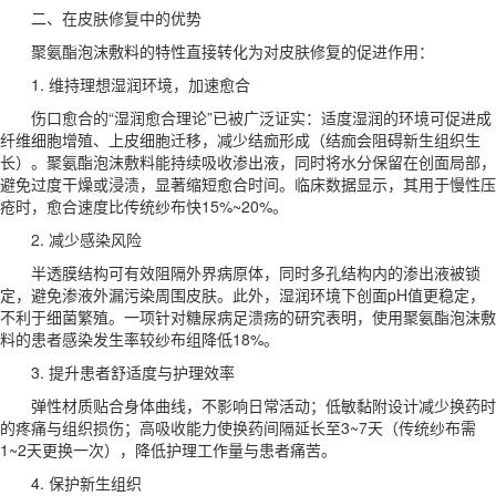
二、在皮肤修复中的优势
聚氨酯泡沫敷料的特性直接转化为对皮肤修复的促进作用：
1. 维持理想湿润环境，加速愈合
伤口愈合的“湿润愈合理论”已被广泛证实：适度湿润的环境可促进成
纤维细胞增殖、上皮细胞迁移，减少结痂形成（结痂会阻碍新生组织生
长）。聚氨酯泡沫敷料能持续吸收渗出液，同时将水分保留在创面局部，
避免过度干燥或浸渍，显著缩短愈合时间。临床数据显示，其用于慢性压
疮时，愈合速度比传统纱布快15%~20%。
2. 减少感染风险
半透膜结构可有效阻隔外界病原体，同时多孔结构内的渗出液被锁
定，避免渗液外漏污染周围皮肤。此外，湿润环境下创面pH值更稳定，
不利于细菌繁殖。一项针对糖尿病足溃疡的研究表明，使用聚氨酯泡沫敷
料的患者感染发生率较纱布组降低18%。
3. 提升患者舒适度与护理效率
弹性材质贴合身体曲线，不影响日常活动；低敏黏附设计减少换药时
的疼痛与组织损伤；高吸收能力使换药间隔延长至3~7天（传统纱布需
1~2天更换一次），降低护理工作量与患者痛苦。
4. 保护新生组织