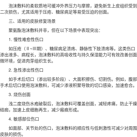
泡沫敷料的柔软质地可缓冲外界压力与摩擦，避免新生上皮组织受到
二次损伤，尤其适用于压疮、糖尿病足等易受压迫的创面。
三、适用的皮肤修复场景
聚氨酯泡沫敷料并非，但在以下场景中表现突出：
1. 慢性难愈性伤口
如压疮（Ⅱ~Ⅲ期）、糖尿病足溃疡、静脉性下肢溃疡等。这类伤口
渗出液多、病程长，泡沫敷料的高吸收性与持久保湿能力可有效改善创面
微环境，促进肉芽组织生长。
2. 急性渗出性伤口
如手术后切口（渗出较多阶段）、大面积擦伤、切割伤。例如，腹部
手术后切口使用泡沫敷料，可减少渗液积聚导致的切口感染，加速愈合。
3. 烧伤创面
浅二度烧伤水疱破裂后，泡沫敷料可覆盖创面，减轻疼痛，防止干燥
结痂，加速上皮细胞再生，减少瘢痕形成。
4. 敏感部位伤口
如面部、关节处的伤口，泡沫敷料的顺应性与低刺激性可减少对周围
皮肤的损伤。