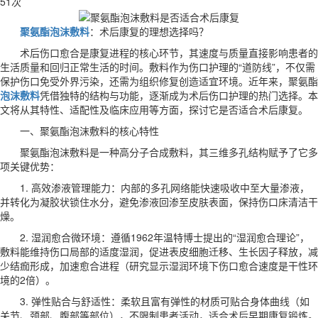
51次
聚氨酯泡沫敷料
：术后康复的理想选择吗？
术后伤口愈合是康复进程的核心环节，其速度与质量直接影响患者的
生活质量和回归正常生活的时间。敷料作为伤口护理的“道防线”，不仅需
保护伤口免受外界污染，还需为组织修复创造适宜环境。近年来，聚氨酯
泡沫敷料
凭借独特的结构与功能，逐渐成为术后伤口护理的热门选择。本
文将从其特性、适配性及临床应用等方面，探讨它是否适合术后康复。
一、聚氨酯泡沫敷料的核心特性
聚氨酯泡沫敷料是一种高分子合成敷料，其三维多孔结构赋予了它多
项关键优势：
1. 高效渗液管理能力：内部的多孔网络能快速吸收中至大量渗液，
并转化为凝胶状锁住水分，避免渗液回渗至皮肤表面，保持伤口床清洁干
燥。
2. 湿润愈合微环境：遵循1962年温特博士提出的“湿润愈合理论”，
敷料能维持伤口局部的适度湿润，促进表皮细胞迁移、生长因子释放，减
少结痂形成，加速愈合进程（研究显示湿润环境下伤口愈合速度是干性环
境的2倍）。
3. 弹性贴合与舒适性：柔软且富有弹性的材质可贴合身体曲线（如
关节、颈部、腹部等部位），不限制患者活动，适合术后早期康复锻炼。