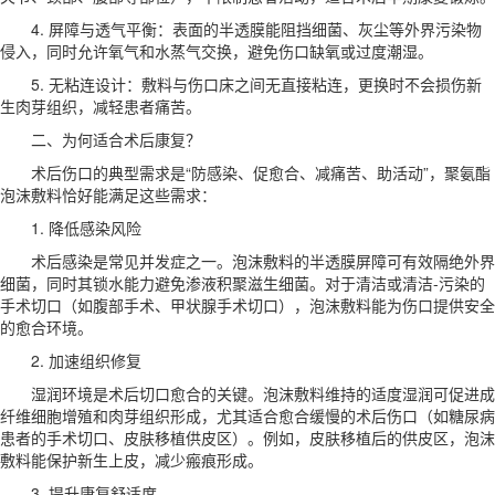
4. 屏障与透气平衡：表面的半透膜能阻挡细菌、灰尘等外界污染物
侵入，同时允许氧气和水蒸气交换，避免伤口缺氧或过度潮湿。
5. 无粘连设计：敷料与伤口床之间无直接粘连，更换时不会损伤新
生肉芽组织，减轻患者痛苦。
二、为何适合术后康复？
术后伤口的典型需求是“防感染、促愈合、减痛苦、助活动”，聚氨酯
泡沫敷料恰好能满足这些需求：
1. 降低感染风险
术后感染是常见并发症之一。泡沫敷料的半透膜屏障可有效隔绝外界
细菌，同时其锁水能力避免渗液积聚滋生细菌。对于清洁或清洁-污染的
手术切口（如腹部手术、甲状腺手术切口），泡沫敷料能为伤口提供安全
的愈合环境。
2. 加速组织修复
湿润环境是术后切口愈合的关键。泡沫敷料维持的适度湿润可促进成
纤维细胞增殖和肉芽组织形成，尤其适合愈合缓慢的术后伤口（如糖尿病
患者的手术切口、皮肤移植供皮区）。例如，皮肤移植后的供皮区，泡沫
敷料能保护新生上皮，减少瘢痕形成。
3. 提升康复舒适度