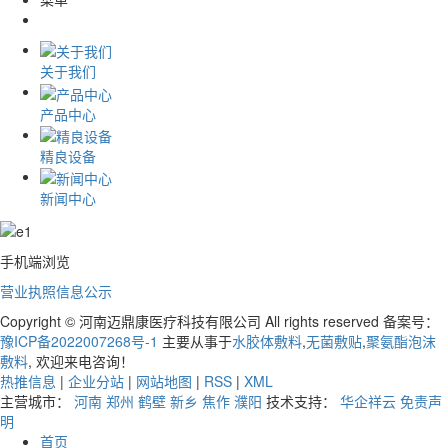
关于我们
产品中心
精良设备
新闻中心
手机端浏览
营业执照信息公示
Copyright © 河南迈鼎康医疗科技有限公司 All rights reserved 备案号：
豫ICP备2022007268号-1
主要从事于
水胶体敷料
,
无菌敷贴
,
聚氨酯泡沫
敷料
, 欢迎来电咨询！
热推信息
|
企业分站
|
网站地图
|
RSS
|
XML
主营城市：
河南
郑州
鹤壁
新乡
焦作
濮阳
技术支持：
华企祥云
免责声
明
首页