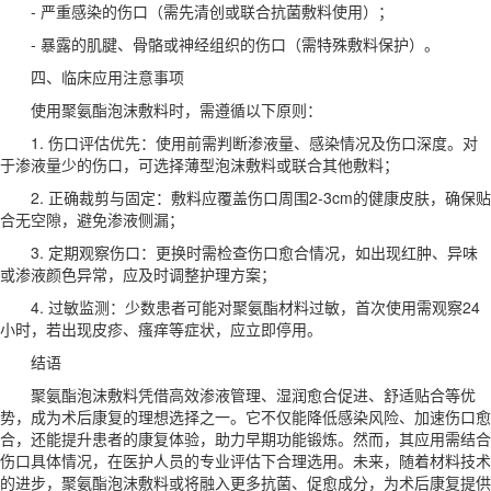
- 严重感染的伤口（需先清创或联合抗菌敷料使用）；
- 暴露的肌腱、骨骼或神经组织的伤口（需特殊敷料保护）。
四、临床应用注意事项
使用聚氨酯泡沫敷料时，需遵循以下原则：
1. 伤口评估优先：使用前需判断渗液量、感染情况及伤口深度。对
于渗液量少的伤口，可选择薄型泡沫敷料或联合其他敷料；
2. 正确裁剪与固定：敷料应覆盖伤口周围2-3cm的健康皮肤，确保贴
合无空隙，避免渗液侧漏；
3. 定期观察伤口：更换时需检查伤口愈合情况，如出现红肿、异味
或渗液颜色异常，应及时调整护理方案；
4. 过敏监测：少数患者可能对聚氨酯材料过敏，首次使用需观察24
小时，若出现皮疹、瘙痒等症状，应立即停用。
结语
聚氨酯泡沫敷料凭借高效渗液管理、湿润愈合促进、舒适贴合等优
势，成为术后康复的理想选择之一。它不仅能降低感染风险、加速伤口愈
合，还能提升患者的康复体验，助力早期功能锻炼。然而，其应用需结合
伤口具体情况，在医护人员的专业评估下合理选用。未来，随着材料技术
的进步，聚氨酯泡沫敷料或将融入更多抗菌、促愈成分，为术后康复提供