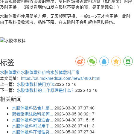
注意观察敷料吸收渗液的程度，变白区域接近敷料边缘（如1厘米）时应
及时更换。（所以看到伤口发白鼓胀不要害怕哦，是正常现象！）
水胶体敷料使用简单方便，无须频繁更换，一般3－5天才需更换，此时
由于敷料吸收渗液，粘性下降，在去除时不会引起疼痛和损伤。
标签
水胶体敷料
水胶体敷料价格
水胶体敷料厂家
本文网址：
https://cn.mdkmedical.com/news/480.html
上一篇：
水胶体敷料使用方法
2025-12-16
下一篇：
水胶体敷料的工作原理是什么？
2025-12-16
相关新闻
水胶体敷料适合儿童...
2026-03-30 07:37:46
聚氨酯泡沫敷料如何...
2026-03-05 08:02:17
水胶体敷料是否适合...
2026-04-30 07:15:15
水胶体敷料可以用于...
2026-03-28 07:41:13
水胶体敷料在慢性炎...
2026-05-02 07:27:34