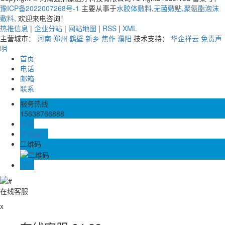
豫ICP备2022007268号-1
主要从事于
水胶体敷料
,
无菌敷贴
,
聚氨酯泡沫
敷料
, 欢迎来电咨询！
热推信息
|
企业分站
|
网站地图
|
RSS
|
XML
主营城市：
河南
郑州
鹤壁
新乡
焦作
濮阳
技术支持：
华企祥云
免责声
明
首页
电话
邮箱
联系
服务热线
15638766888
邮箱
在线留言
二维码
TOP
在线客服
x