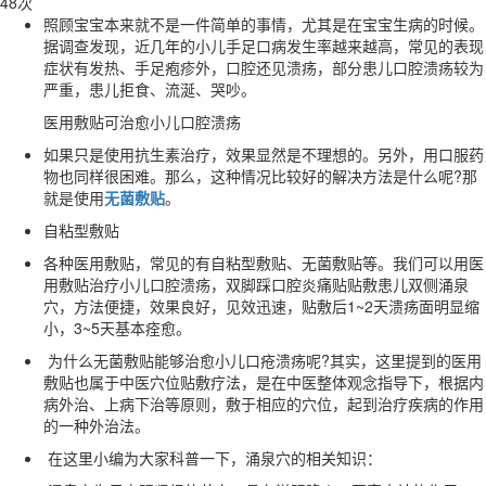
48次
照顾宝宝本来就不是一件简单的事情，尤其是在宝宝生病的时候。
据调查发现，近几年的小儿手足口病发生率越来越高，常见的表现
症状有发热、手足疱疹外，口腔还见溃疡，部分患儿口腔溃疡较为
严重，患儿拒食、流涎、哭吵。
医用敷贴可治愈小儿口腔溃疡
如果只是使用抗生素治疗，效果显然是不理想的。另外，用口服药
物也同样很困难。那么，这种情况比较好的解决方法是什么呢?那
就是使用
无菌敷贴
。
自粘型敷贴
各种医用敷贴，常见的有自粘型敷贴、无菌敷贴等。我们可以用医
用敷贴治疗小儿口腔溃疡，双脚踩口腔炎痛贴贴敷患儿双侧涌泉
穴，方法便捷，效果良好，见效迅速，贴敷后1~2天溃疡面明显缩
小，3~5天基本痊愈。
为什么无菌敷贴能够治愈小儿口疮溃疡呢?其实，这里提到的医用
敷贴也属于中医穴位贴敷疗法，是在中医整体观念指导下，根据内
病外治、上病下治等原则，敷于相应的穴位，起到治疗疾病的作用
的一种外治法。
在这里小编为大家科普一下，涌泉穴的相关知识：