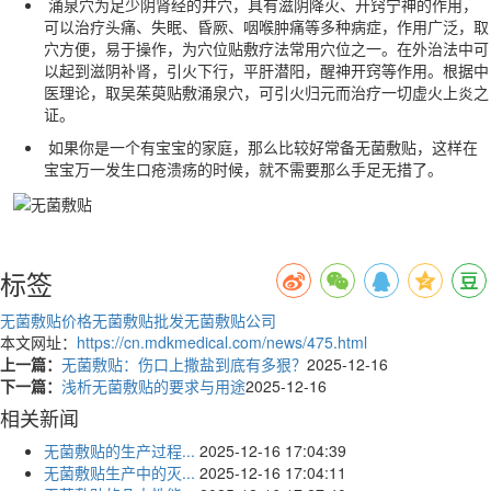
涌泉穴为足少阴肾经的井穴，具有滋阴降火、开窍宁神的作用，
可以治疗头痛、失眠、昏厥、咽喉肿痛等多种病症，作用广泛，取
穴方便，易于操作，为穴位贴敷疗法常用穴位之一。在外治法中可
以起到滋阴补肾，引火下行，平肝潜阳，醒神开窍等作用。根据中
医理论，取吴茱萸贴敷涌泉穴，可引火归元而治疗一切虚火上炎之
证。
如果你是一个有宝宝的家庭，那么比较好常备无菌敷贴，这样在
宝宝万一发生口疮溃疡的时候，就不需要那么手足无措了。
标签
无菌敷贴价格
无菌敷贴批发
无菌敷贴公司
本文网址：
https://cn.mdkmedical.com/news/475.html
上一篇：
无菌敷贴：伤口上撒盐到底有多狠？
2025-12-16
下一篇：
浅析无菌敷贴的要求与用途
2025-12-16
相关新闻
无菌敷贴的生产过程...
2025-12-16 17:04:39
无菌敷贴生产中的灭...
2025-12-16 17:04:11