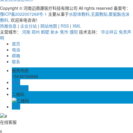
Copyright © 河南迈鼎康医疗科技有限公司 All rights reserved 备案号：
豫ICP备2022007268号-1
主要从事于
水胶体敷料
,
无菌敷贴
,
聚氨酯泡沫
敷料
, 欢迎来电咨询！
热推信息
|
企业分站
|
网站地图
|
RSS
|
XML
主营城市：
河南
郑州
鹤壁
新乡
焦作
濮阳
技术支持：
华企祥云
免责声
明
首页
电话
邮箱
联系
服务热线
15638766888
邮箱
在线留言
二维码
TOP
在线客服
x